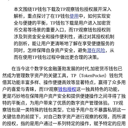
本文围绕TP钱包下载及TP观察钱包授权展开深入
解析，重点探讨了在TP钱包
使用
中，如何实现安
全与便捷的平衡，TP钱包下载是用户进入加密货
币交易等场景的重要入口，而TP观察钱包授权则
涉及到资金安全和操作便利性，通过对其授权机制
的剖析，能让用户更清晰地了解在享受便捷服务的
同时，怎样保障自身资产安全，避免
潜在风险
，从
而在使用TP钱包过程中做出更合理的决策。
在当今这个数字化金融蓬勃发展的时代,加密货币钱包已
然成为管理数字资产的关键工具，TP（TokenPocket）钱包凭
借其功能丰富多样、操作便捷高效等显著特点，赢得了众多用
户的喜爱与青睐，而TP观察
钱包授权
这一独具特色的功能，
更是巧妙地在保障用户资产安全和提供便捷操作之间寻得了独
特的平衡点，为用户带来了优质的数字资产管理体验。 TP观
察钱包是一类特殊的钱包类型，它给予用户在不暴露私钥这一
关键信息的前提下，对自己数字资产进行观察的权限，而所谓
的授权，指的是用户通过一系列特定的操作，赋予特定的应用