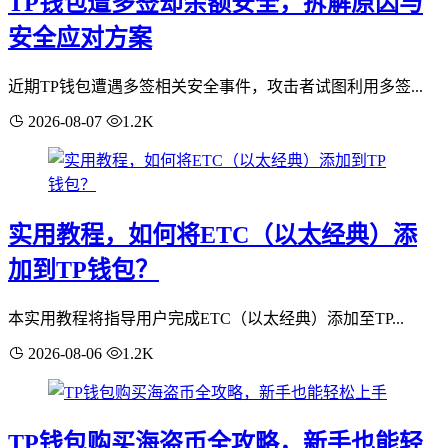
TP钱包遭多签却余额安全，拆解原因与
安全应对方案
近期TP钱包遭遇多签相关安全事件，攻击者试图利用多签...
2026-08-07
1.2K
实用教程，如何将ETC（以太经典）添
加到TP钱包？
本实用教程将指导用户完成ETC（以太经典）添加至TP...
2026-08-06
1.2K
TP钱包购买海盗币全攻略，新手也能轻