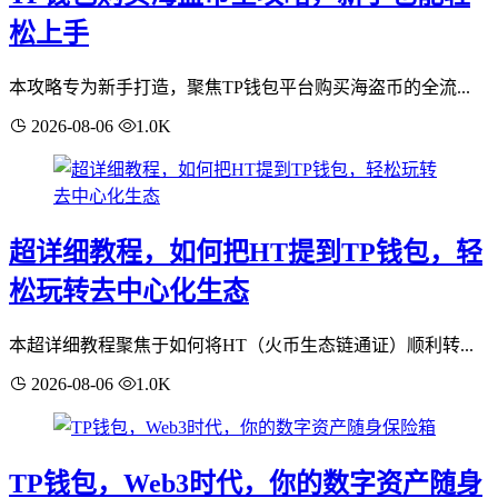
松上手
本攻略专为新手打造，聚焦TP钱包平台购买海盗币的全流...
2026-08-06
1.0K
超详细教程，如何把HT提到TP钱包，轻
松玩转去中心化生态
本超详细教程聚焦于如何将HT（火币生态链通证）顺利转...
2026-08-06
1.0K
TP钱包，Web3时代，你的数字资产随身