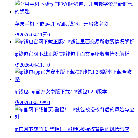
苹果手机下载tp-TP Wallet钱包，开启数字资
2026-04-11
0
tp钱包官网下载正版-TP钱包里面交易所收费情况解析
2026-04-11
0
tp钱包app官方安卓版下载-TP钱包1.2.6版本
2026-04-19
0
tp官网下载首页-警惕！TP钱包被授权背后的风险与应