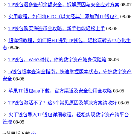
TP钱包遭多签却余额安全，拆解原因与安全应对方案
08-07
实用教程，如何将ETC（以太经典）添加到TP钱包？
08-06
TP钱包购买海盗币全攻略，新手也能轻松上手
08-06
超详细教程，如何把HT提到TP钱包，轻松玩转去中心化生
态
08-06
TP钱包，Web3时代，你的数字资产随身保险箱
08-06
tp钱包版本查询全指南，快速掌握版本状态，守护数字资产
安全
08-06
苹果TP钱包app下载，官方渠道及安全使用全攻略
08-05
TP钱包激活不了？这5个常见原因及解决方案请收好
08-05
火币钱包导入TP钱包详细教程，轻松实现数字资产跨平台
管理
08-05
tp苹果版下载