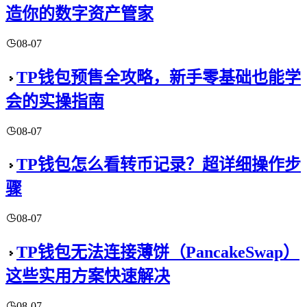
造你的数字资产管家
08-07
TP钱包预售全攻略，新手零基础也能学
会的实操指南
08-07
TP钱包怎么看转币记录？超详细操作步
骤
08-07
TP钱包无法连接薄饼（PancakeSwap）
这些实用方案快速解决
08-07