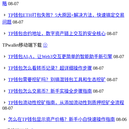
略
08-07
TP钱包ETH打包失败？5大原因+解决方法，快速搞定交易
问题
08-07
TP钱包合约地址，数字资产链上交互的安全核心
08-07
TPwallet移动端下载
TP钱包AI-A，让Web3交互更简单的智能助手新引擎
08-07
TP钱包怎么看转币记录？超详细操作步骤
08-07
TP钱包需要挖矿吗？别搞混钱包工具和生态挖矿
08-07
TP钱包怎么交易币？新手实操全步骤指南
08-07
TP钱包流动性挖矿指南，从添加流动性到质押挖矿全流程
08-07
怎么在TP钱包显示资产价格？新手小白快速操作指南
08-06