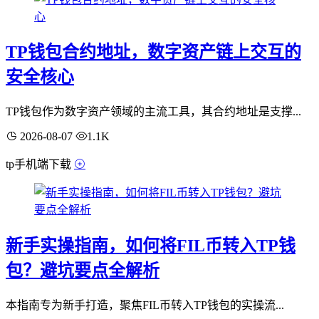
TP钱包合约地址，数字资产链上交互的
安全核心
TP钱包作为数字资产领域的主流工具，其合约地址是支撑...
2026-08-07
1.1K
tp手机端下载
新手实操指南，如何将FIL币转入TP钱
包？避坑要点全解析
本指南专为新手打造，聚焦FIL币转入TP钱包的实操流...