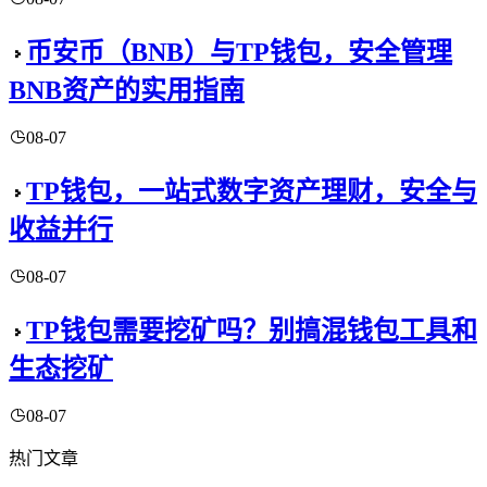
币安币（BNB）与TP钱包，安全管理
BNB资产的实用指南
08-07
TP钱包，一站式数字资产理财，安全与
收益并行
08-07
TP钱包需要挖矿吗？别搞混钱包工具和
生态挖矿
08-07
热门文章