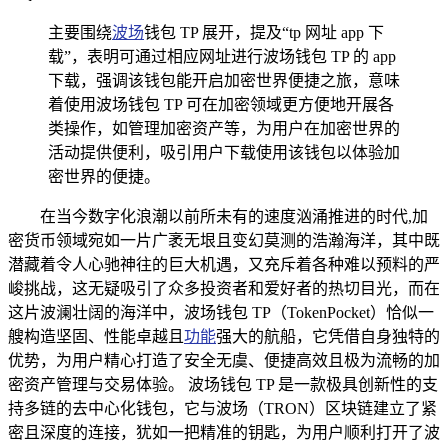
主要围绕
波场
钱包 TP 展开，提及“tp 网址 app 下
载”，表明可通过相应网址进行波场钱包 TP 的 app
下载，强调该钱包能开启加密世界便捷之旅，意味
着使用波场钱包 TP 可在加密领域更方便地开展各
类操作，如管理加密资产等，为用户在加密世界的
活动提供便利，吸引用户下载使用该钱包以体验加
密世界的便捷。
在当今数字化浪潮以前所未有的速度汹涌推进的时代,加
密货币领域宛如一片广袤无垠且变幻莫测的浩瀚海洋，其中既
潜藏着令人心驰神往的巨大机遇，又充斥着各种难以预料的严
峻挑战，这无疑吸引了众多投资者和爱好者的热切目光，而在
这片波澜壮阔的海洋中，波场钱包 TP（TokenPocket）恰似一
艘构造坚固、性能卓越且
功能
强大的航船，它凭借自身独特的
优势，为用户精心打造了安全无虞、便捷高效且极为流畅的加
密资产管理与交易体验。 波场钱包 TP 是一款极具创新性的支
持多链的去中心化钱包，它与波场（TRON）区块链建立了紧
密且深度的连接，犹如一把精准的钥匙，为用户顺利打开了波