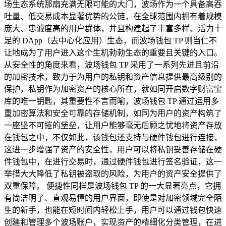
场生态系统那扇充满无限可能的大门，波场作为一个具备高吞
吐量、低交易成本显著优势的公链，在全球范围内拥有着规模
庞大、忠诚度高的用户群体，并且构建起了丰富多样、活力十
足的 DApp（去中心化应用）生态，而波场钱包 TP 则当仁不
让地成为了用户进入这个生机勃勃生态的重要且关键的入口。
从安全性的角度来看，波场钱包 TP 采用了一系列先进且前沿
的加密技术，致力于为用户的私钥和资产信息提供最高级别的
保护，私钥作为加密资产的核心所在，就如同开启数字财富宝
库的唯一钥匙，其重要性不言而喻，波场钱包 TP 通过运用多
重加密算法和安全可靠的存储机制，如同为用户的资产构筑了
一座坚不可摧的堡垒，让用户能够毫无后顾之忧地将资产存放
在钱包之中，不仅如此，该钱包还支持与硬件钱包进行连接，
这进一步增强了资产的安全性，用户可以将私钥妥善存储在硬
件钱包中，在进行交易时，通过硬件钱包进行签名验证，这一
举措大大降低了私钥被盗取的风险，为用户的资产安全提供了
双重保障。 便捷性同样是波场钱包 TP 的一大显著亮点，它拥
有简洁明了、直观易懂的用户界面，即使是对加密领域完全陌
生的新手，也能在短时间内轻松上手，用户可以通过钱包快速
创建和管理多个波场账户，实现资产的精细化分类管理，在进