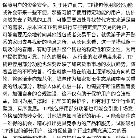
保障用户的资金安全。 对于用户而言，TP钱包停用部分功能
或许会带来一些不便，那些习惯了使用特定功能的用户，仿佛
突然失去了熟悉的工具，可能需要四处寻找替代方案来满足自
己的需求，原本通过TP钱包进行某些特定资产交易的用户，
可能需要无奈地转向其他钱包或者交易平台，就像游子离开熟
悉的家园去寻找新的栖息之所，从长远来看，这一举措就像一
场及时的春雨，有助于提升整个钱包的稳定性和安全性，为用
户提供更加可靠、持久的服务。 从行业的宏观角度来看，TP
钱包停用部分功能也深刻反映了加密货币市场的发展趋势，随
着监管的不断完善，行业就像一艘在航道上逐渐校准方向的巨
轮，将逐渐走向规范化，钱包作为加密货币生态系统中至关重
要的组成部分，就像人体的心脏一样，也需要不断适应监管要
求，加强自身的合规建设，这不仅有助于保护用户的合法权
益，如同为用户撑起一把坚实的保护伞，也有利于整个行业的
健康、有序发展。 TP钱包停用部分功能也可能会引发市场竞
争格局的微妙变化，其他钱包如同敏锐的猎手，可能会抓住这
一难得的机会，精心推出更具竞争力的产品和服务，试图吸引
TP钱包的部分用户，这将促使整个行业如同充满活力的赛