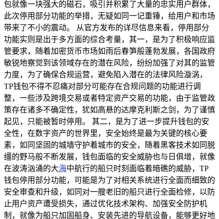
包就像一块强大的磁石，吸引并积累了大量的忠实用户群体，
此次停用部分功能的举措，无疑如同一记重锤，给用户和市场
带来了不小的震动。 从官方发布的详尽信息来看，停用部分
功能实则是出于多方面的综合考量，其一，是为了积极响应监
管要求，随着加密货币市场如雨后春笋般蓬勃发展，各国政府
敏锐地察觉到该领域存在的潜在风险，纷纷加强了对其的监管
力度，为了确保合规运营，避免陷入潜在的法律风险漩涡，
TP钱包不得不忍痛对部分可能存在合规问题的功能进行调
整，一些涉及跨境交易或者特定资产交易的功能，由于监管政
策存在诸多不确定性，犹如高悬的达摩克利斯之剑，为了谨慎
起见，只能被暂时停用。 其二，是为了进一步提升钱包的安
全性，在数字资产的世界里，安全始终是最为关键的核心要
素，如同坚固的城墙守护着城市的安全，随着黑客技术如同脱
缰的野马般不断发展，钱包面临的安全威胁也与日俱增，就像
在波涛汹涌的大
海
中航行的船只时刻面临着暗礁的威胁，TP
钱包停用部分功能，可能是为了对相关系统进行全面而细致的
安全审查和升级，如同对一艘老旧的船只进行全面检修，以防
止用户资产遭受损失，通过优化技术架构、加强安全防护机
制，就像为船只加固船身、安装先进的导航设备，能够更好地