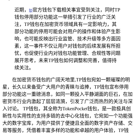
近期，
tp
官方钱包下载相关事宜受到关注，同时TP
钱包停用部分功能这一举措引发了行业的广泛关
注，TP钱包在加密货币领域具有一定影响力，其
部分功能的停用可能会对用户的操作和体验产生影
响，也可能反映出行业监管、技术升级等多方面因
素，这一事件不仅让用户对钱包的后续发展有所担
忧，也促使行业内对钱包功能管理、合规性等问题
展开思考，未来TP钱包如何调整和完善，值得持
续关注。
在加密货币钱包的广阔天地里,TP钱包宛如一颗璀璨的明
星，长久以来备受广大用户的青睐与追捧，TP钱包宣布停用
部分功能这一重磅消息，如同一颗投入平静湖面的巨石，在加
密货币行业内激起了层层涟漪，引发了广泛而热烈的关注与深
入讨论。 TP钱包，其全称为TokenPocket钱包，是一款极具创
新性与实用性的支持多链的去中心化钱包，它宛如一个功能强
大的数字宝库，为用户提供了便捷且全面的数字资产存储、交
易等服务，凭借着丰富多样的功能和卓越的用户体验，TP钱