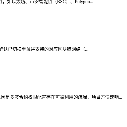
太坊、币安智能链（BSC）、Polygon...
，确认已切换至薄饼支持的对应区块链网络（...
是多签合约权限配置存在可被利用的疏漏，项目方快速响...