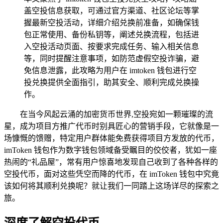
盖空投信息获取，可通过官方渠道、社区论坛等掌
握最新空投活动，详细介绍兑换前准备，如确保钱
包正常使用、备份私钥等，阐述兑换流程，包括进
入空投活动页面、按要求完成任务、输入相关信息
等，同时提醒注意事项，如防范虚假空投诈骗，避
免信息泄露，此攻略为用户在 imtoken 钱包进行空
投兑换提供全面指引，助其安全、顺利完成兑换操
作。
在当今风起云涌的加密货币世界,空投宛如一颗璀璨的流
星，成为项目方推广代币时别具匠心的营销手段，它就像是一
场慷慨的馈赠，特定用户群体能免费获得项目方发放的代币，
imToken 钱包作为数字钱包领域备受瞩目的佼佼者，犹如一座
热闹的“礼品屋”，常有用户惊喜地发现自己收到了各种各样的
空投代币，面对这些凭空而降的代币，在 imToken 钱包中究竟
该如何将其顺利兑换呢？就让我们一同踏上这场详尽的探索之
旅。
深度了解空投代币