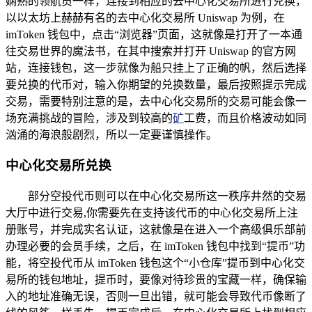
娴熟的领航员一样，连接到相应的去中心化交易所进行兑换，
以以太坊上赫赫有名的去中心化交易所 Uniswap 为例，在
imToken 钱包中，点击“浏览器”页面，这就像是打开了一本通
往交易世界的魔法书，在其中搜索并打开 Uniswap 的官方网
站，连接钱包，这一步就像为船只挂上了正确的帆，然后选择
要兑换的代币对，输入你期望的兑换数量，最后按照提示完成
交易，需要特别注意的是，去中心化交易所的交易可能会像一
场充满挑战的冒险，涉及到较高的
矿
工费，而且价格波动如同
汹涌的海浪般剧烈，所以一定要谨慎操作。
中心化交易所兑换
部分空投代币则可以在中心化交易所这一秩序井然的交易
大厅中进行交易,你需要先在支持该代币的中心化交易所上注
册账号，并完成实名认证，这就像是在进入一个高级俱乐部前
办理必要的会员手续，之后，在 imToken 钱包中找到“提币”功
能，将空投代币从 imToken 钱包这个“小仓库”提币到中心化交
易所的钱包地址，提币时，要像对待珍贵的宝藏一样，确保输
入的地址准确无误，否则一旦出错，就可能会导致代币像断了