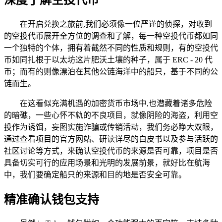
在开启兑换之旅前,我们必须像一位严谨的侦探，对收到
的空投代币展开全方位的调查和了解，每一种空投代币都如同
一个独特的个体，拥有着截然不同的性质和规则，有的空投代
币如同扎根于以太坊这片肥沃土壤的种子，属于 ERC - 20 代
币；而有的则像漂泊在其他公链海洋中的船只，基于不同的公
链而生。
在这看似充满机遇的加密货币市场中,也潜藏着诸多危险
的暗礁，一些心怀不轨的不良项目，就像阴险的海盗，利用空
投作为诱饵，妄图实施诈骗或传销活动，我们务必睁大双眼，
通过查看项目的官方网站、研读详尽的白皮书以及参与活跃的
社区讨论等方式，来确认空投代币的来源是否可靠，项目是否
具备切实可行的应用场景和光明的发展前景，就好比在航海
中，我们要确定船只的来源和目的地是否安全可靠。
精准确认钱包支持