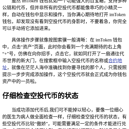
虽然 imToken 钱包犹如一个功能强大的百宝箱，支持多种
公链和代币，但并非所有的空投代币都能像乖巧的小精灵一
样，自动在钱包中显示和操作，当你满心期待地打开 imToken
钱包，却发现没有看到空投代币的身影时，不要着急，你完全
可以手动将它添加进来。
具体操作步骤就像按图索骥一般清晰：在 imToken 钱包
中，点击“资产”页面，此时你会看到一个充满期待的右上角
“+”号，仿佛在向你招手，点击它，就如同打开了一扇通往代
币世界的新大门，在搜索框中输入空投代币的名称或
合约地
址
，就像在茫茫人海中准确找到你要寻找的那个人，只需按照
提示一步步完成添加操作，这个空投代币就会正式成为你钱包
资产中的一员啦。
仔细检查空投代币的状态
当成功添加代币后,我们可不能掉以轻心，要像一位细心
的医生为病人做全面检查一样，仔细检查空投代币的状态，有
些空投代币比较“傲娇”，可能需要满足一定的条件才能进行兑