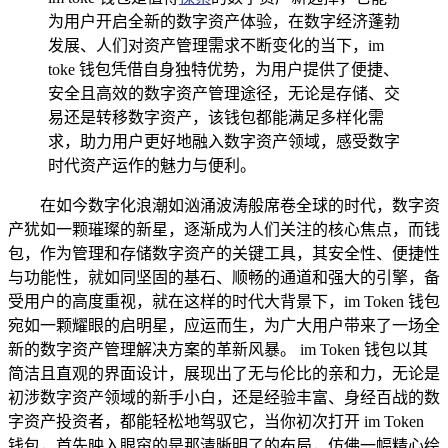
为用户开启全新的数字资产体验，在数字经济蓬勃
发展、人们对资产管理需求不断变化的当下，im
toke 钱包凭借自身独特优势，为用户提供了便捷、
安全且高效的数字资产管理途径，无论是存储、交
易还是转移数字资产，该钱包都能满足多样化需
求，助力用户更好地融入数字资产领域，感受数字
时代资产运作的魅力与便利。
在如今数字化浪潮如汹涌波涛般席卷全球的时代，数字资
产犹如一颗璀璨的新星，逐渐成为人们关注的核心焦点，而钱
包，作为管理和存储数字资产的关键工具，其安全性、便捷性
与功能性，就如同坚固的基石、顺畅的通道和强大的引擎，备
受用户的高度重视，就在这样的时代大背景下，im Token 钱包
宛如一颗耀眼的启明星，应运而生，为广大用户带来了一场全
新的数字资产管理解决方案的革新风暴。 im Token 钱包以其
简洁且直观的界面设计，展现出了无与伦比的亲和力，无论是
初涉数字资产领域的新手小白，还是经验丰富、身经百战的数
字资产投资者，都能轻松地驾驭它，当你初次打开 im Token
钱包，首先映入眼帘的是那清晰明了的布局，仿佛一幅精心绘