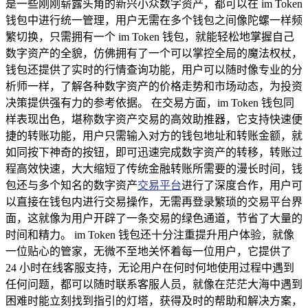
是一些刚刚崭露头角的新兴小众数字资产，都可以在 im Token
钱包中进行统一管理，用户无需在多个钱包之间像陀螺一样频
繁切换，只需拥有一个 im Token 钱包，就能轻松地掌握自己
数字资产的全貌，仿佛拥有了一个可以掌控全局的魔法权杖，
钱包还提供了实时的行情查询功能，用户可以随时像专业的分
析师一样，了解各种数字资产的价格走势和市场动态，为投资
决策提供强有力的参考依据。 在交易方面，im Token 钱包同
样表现出色，堪称数字资产交易的高效助推器，它支持快速便
捷的转账功能，用户只需输入对方的钱包地址和转账金额，就
如同按下神奇的按钮，即可迅速完成数字资产的转移，转账过
程高效快速，大大缩短了传统金融转账所需要的漫长时间，钱
包还与多个知名的数字资产
交易平台
进行了深度合作，用户可
以直接在钱包内进行交易操作，无需再登录繁琐的交易平台界
面，这就像为用户开辟了一条交易的绿色通道，节省了大量的
时间和精力。 im Token 钱包还十分注重提升用户体验，就像
一位贴心的管家，无微不至地关怀着每一位用户，它提供了
24 小时在线客服支持，无论用户在何时何地使用过程中遇到
任何问题，都可以随时联系客服人员，就像在茫茫大海中遇到
困难时能立刻找到指引的灯塔，获得及时的帮助和解决方案，