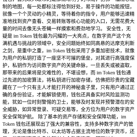
制的地图，每一处都标注得恰到好处，易于操作的功能按钮，
就像一个个灵动的小精灵，等待着你的指令，用户能够迅速精
准地找到资产查看、交易转账等核心功能的入口，无需花费大
量的时间去像无头苍蝇一样摸索和费劲地学习。 安全性，无
疑是 im Token 钱包最为闪耀的一大亮点，在数字资产这个充
满机遇与挑战的领域中，安全问题始终如同高悬的达摩克利斯
之剑，是重中之重，im Token 钱包采用了多重加密技术，就像
为用户的私钥打造了一座坚不可摧的堡垒，对其进行高强度保
护，私钥作为访问数字资产的关键命脉，一旦丢失或被盗取，
那带来的后果将是灾难性的，不堪设想，而 im Token 钱包通
过先进的加密算法，将私钥进行加密存储，仿佛把珍贵的宝藏
藏在了一个只有主人才能打开的神秘盒子里，只有用户通过正
确的身份验证，才能解锁使用，钱包还具备实时风险监测功
能，犹如一位时刻警惕的卫士，能够及时发现并预警潜在的安
全威胁，如异常登录、可疑交易等，全方位为用户的数字资产
安全保驾护航。 除了基本的资产存储和安全保障功能，im
Token 钱包还展现出了强大的兼容性，支持多种数字资产的管
理，无论是像比特币、以太坊等占据主流地位的数字货币，还