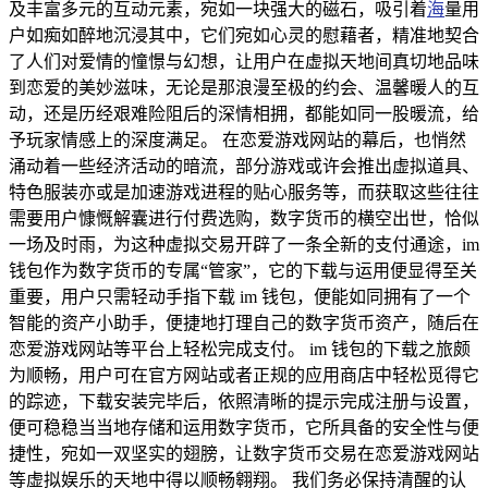
及丰富多元的互动元素，宛如一块强大的磁石，吸引着
海
量用
户如痴如醉地沉浸其中，它们宛如心灵的慰藉者，精准地契合
了人们对爱情的憧憬与幻想，让用户在虚拟天地间真切地品味
到恋爱的美妙滋味，无论是那浪漫至极的约会、温馨暖人的互
动，还是历经艰难险阻后的深情相拥，都能如同一股暖流，给
予玩家情感上的深度满足。 在恋爱游戏网站的幕后，也悄然
涌动着一些经济活动的暗流，部分游戏或许会推出虚拟道具、
特色服装亦或是加速游戏进程的贴心服务等，而获取这些往往
需要用户慷慨解囊进行付费选购，数字货币的横空出世，恰似
一场及时雨，为这种虚拟交易开辟了一条全新的支付通途，im
钱包作为数字货币的专属“管家”，它的下载与运用便显得至关
重要，用户只需轻动手指下载 im 钱包，便能如同拥有了一个
智能的资产小助手，便捷地打理自己的数字货币资产，随后在
恋爱游戏网站等平台上轻松完成支付。 im 钱包的下载之旅颇
为顺畅，用户可在官方网站或者正规的应用商店中轻松觅得它
的踪迹，下载安装完毕后，依照清晰的提示完成注册与设置，
便可稳稳当当地存储和运用数字货币，它所具备的安全性与便
捷性，宛如一双坚实的翅膀，让数字货币交易在恋爱游戏网站
等虚拟娱乐的天地中得以顺畅翱翔。 我们务必保持清醒的认