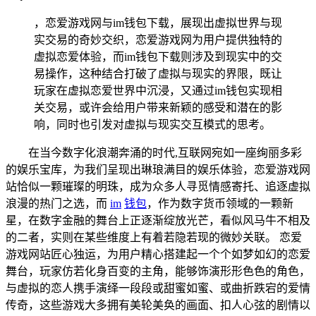
，恋爱游戏网与im钱包下载，展现出虚拟世界与现
实交易的奇妙交织，恋爱游戏网为用户提供独特的
虚拟恋爱体验，而im钱包下载则涉及到现实中的交
易操作，这种结合打破了虚拟与现实的界限，既让
玩家在虚拟恋爱世界中沉浸，又通过im钱包实现相
关交易，或许会给用户带来新颖的感受和潜在的影
响，同时也引发对虚拟与现实交互模式的思考。
在当今数字化浪潮奔涌的时代,互联网宛如一座绚丽多彩
的娱乐宝库，为我们呈现出琳琅满目的娱乐体验，恋爱游戏网
站恰似一颗璀璨的明珠，成为众多人寻觅情感寄托、追逐虚拟
浪漫的热门之选，而
im
钱包
，作为数字货币领域的一颗新
星，在数字金融的舞台上正逐渐绽放光芒，看似风马牛不相及
的二者，实则在某些维度上有着若隐若现的微妙关联。 恋爱
游戏网站匠心独运，为用户精心搭建起一个个如梦如幻的恋爱
舞台，玩家仿若化身百变的主角，能够饰演形形色色的角色，
与虚拟的恋人携手演绎一段段或甜蜜如蜜、或曲折跌宕的爱情
传奇，这些游戏大多拥有美轮美奂的画面、扣人心弦的剧情以