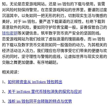
知，无论是恋爱游戏网站，还是 im 钱包的下载与使用，皆需
对风险时刻保持警觉，在恋爱游戏网站的世界里，要谨防过度
沉溺其中，以免如同一把无形的利刃，切割现实生活与情感的
美好，对于 im 钱包，要严选下载渠道的正规性，杜绝下载到
恶意软件的风险，要如同守护珍贵宝藏一般，妥善保管自己的
钱包密钥
等关键信息，筑牢数字货币资产安全的坚固防线。
恋爱游戏网站为我们绘就了虚拟浪漫的瑰丽画卷，而 im 钱包
的下载以及数字货币交易则如同一股强劲的动力，为其相关的
经济活动注入活力，我们理应在尽情享受它们带来的便捷与欢
乐的同时，坚守理性与警惕的底线，让虚拟世界与现实交易的
交融之舞更加健康、有序地翩跹。
相关阅读：
1、
如何将资金从 imToken 钱包转出
2、
关于 imToken 里代币钱包消失的探究与应对
3、
浅析 im 钱包同平台转账的特点与优势