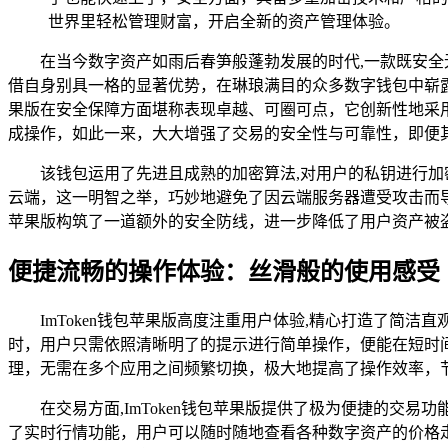
世界里轻松管理财富，开启全新的资产管理体验。
在当今数字资产如雨后春笋般蓬勃发展的时代,一款既安全
借自身别具一格的显著优势，在琳琅满目的众多数字钱包中崭露
果版在安全保障方面堪称表现卓越、可圈可点，它创新性地采
成操作，如此一来，大大增强了交易的安全性与可靠性，即便
该钱包运用了先进且成熟的加密算法,对用户的私钥进行加密
云端，这一明智之举，巧妙地避免了因云端服务器遭受攻击而导
苹果版构筑了一道额外的安全防线，进一步降低了用户资产被
便捷流畅的操作体验：丝滑般的使用感受
ImToken钱包苹果版高度注重用户体验,精心打造了
时，用户只需依照清晰明了的提示进行简单操作，便能在短时
理，无需在多个应用之间频繁切换，极大地提高了操作效率，
在交易方面,ImToken钱包苹果版提供了极为便捷的
了实时行情功能，用户可以随时随地查看各种数字资产的价格走