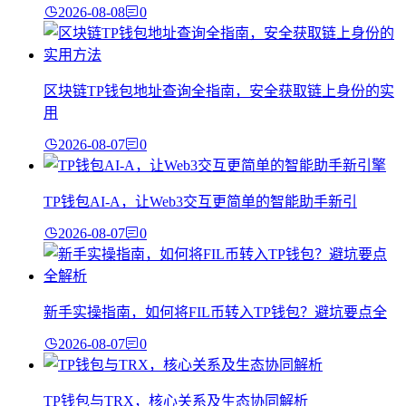
2026-08-08
0
区块链TP钱包地址查询全指南，安全获取链上身份的实
用
2026-08-07
0
TP钱包AI-A，让Web3交互更简单的智能助手新引
2026-08-07
0
新手实操指南，如何将FIL币转入TP钱包？避坑要点全
2026-08-07
0
TP钱包与TRX，核心关系及生态协同解析