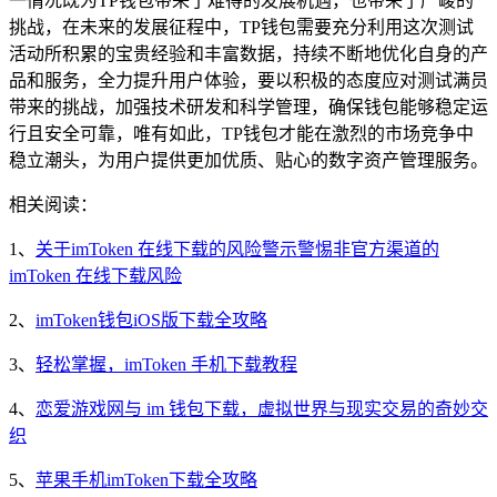
一情况既为TP钱包带来了难得的发展机遇，也带来了严峻的
挑战，在未来的发展征程中，TP钱包需要充分利用这次测试
活动所积累的宝贵经验和丰富数据，持续不断地优化自身的产
品和服务，全力提升用户体验，要以积极的态度应对测试满员
带来的挑战，加强技术研发和科学管理，确保钱包能够稳定运
行且安全可靠，唯有如此，TP钱包才能在激烈的市场竞争中
稳立潮头，为用户提供更加优质、贴心的数字资产管理服务。
相关阅读：
1、
关于imToken 在线下载的风险警示警惕非官方渠道的
imToken 在线下载风险
2、
imToken钱包iOS版下载全攻略
3、
轻松掌握，imToken 手机下载教程
4、
恋爱游戏网与 im 钱包下载，虚拟世界与现实交易的奇妙交
织
5、
苹果手机imToken下载全攻略