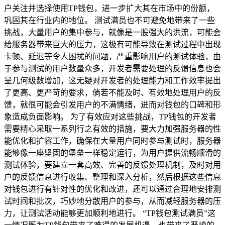
户关注并选择使用TP钱包，进一步扩大其在市场中的份额，
巩固其在行业内的地位。 测试满员也不可避免地带来了一些
挑战，大量用户的集中参与，就像是一股强大的洪流，可能会
给服务器带来巨大的压力，这极有可能导致在测试过程中出现
卡顿、延迟等令人困扰的问题，严重影响用户的测试体验，由
于参与测试的用户数量众多，开发者需要处理的反馈信息也会
呈几何级数增加，这无疑对开发者的处理能力和工作效率提出
了更高、更严苛的要求，倘若不能及时、有效地处理用户的反
馈，就很可能会引发用户的不满情绪，进而对钱包的口碑和形
象造成负面影响。 为了有效应对这些挑战，TP钱包的开发者
需要精心采取一系列行之有效的措施，要大力加强服务器的性
能优化和扩容工作，确保在大量用户同时参与测试时，服务器
能够像一座坚固的堡垒一样稳定运行，为用户提供流畅顺滑的
测试体验，要建立一套高效、完善的反馈处理机制，及时对用
户的反馈信息进行收集、整理和深入分析，然后根据这些信息
对钱包进行有针对性的优化和改进，还可以通过合理地安排测
试时间和批次，巧妙地分散用户的参与，从而减轻服务器的压
力，让测试活动能够更加顺利地进行。 “TP钱包测试满员”这