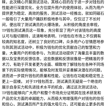
睐，此次精心开展测试活动，其核心目的在于进一步对钱包的
性能进行深度优化，全方位提升用户的使用体验，从而为用户
提供更为稳定、高效的服务，测试活动一经推出，就如同磁石
一般吸引了大量用户踊跃积极地参与其中，仅仅过了不长时
间，便出现了测试满员的火爆场景。 从积极的角度去审视，
TP钱包测试满员这一现象，充分彰显了用户对该钱包的高度
认可与殷切期待，这清晰地表明，TP钱包在市场上不仅拥有
较高的知名度，还树立了良好的口碑，众多用户心甘情愿地参
与到其测试活动中，积极为钱包的优化贡献自己的智慧和力
量，大量用户的积极参与，为测试活动提供了海量且丰富的数
据以及宝贵的反馈信息，这些数据和反馈就像是一把精准的手
术刀，有助于开发者更为全面、细致地了解钱包在各种不同场
景下的实际使用情况，能够及时发现并妥善解决潜在的问题，
进而进一步提升钱包的质量和性能，让钱包在功能和稳定性上
更上一层楼。 对于TP钱包而言，测试满员无疑是一个绝佳的
展示自身实力和先进技术水平的机会，通过这次测试活动，
TP钱包能够向广大用户和整个市场充分证明其在技术研发和
产品优化方面的卓越能力，从而极大地增强用户对钱包的信任
和信心，测试满员所产生的强大吸引力，还可能会让更多的用