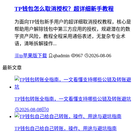
TP钱包怎么取消授权？超详细新手教程
为面向TP钱包新手用户的超详细取消授权教程，核心是
帮助用户解除钱包中第三方应用的授权，规避潜在的数
字资产风险，教程全程采用通俗表述，无复杂专业术
语，清晰拆解操作...
tp苹果版下载
qbadmin
967
2026-08-06
最新文章
TP钱包转账全指南，一文看懂支持哪些公链及转账避坑
2026-08-08
0
TP钱包自己给自己转账，操作、用途与避坑指南