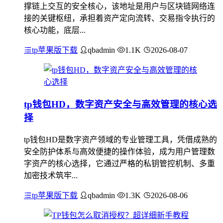
撑链上交互的安全核心，该地址是用户与区块链网络连
接的关键枢纽，承担着资产定向流转、交易指令执行的
核心功能，底层...
tp苹果版下载
qbadmin
1.1K
2026-08-07
tp钱包HD，数字资产安全与高效管理的核心选
择
tp钱包HD是数字资产领域的专业管理工具，凭借成熟的
安全防护体系与高效便捷的操作体验，成为用户管理数
字资产的核心选择，它通过严格的私钥管控机制、多重
加密技术筑牢...
tp苹果版下载
qbadmin
1.3K
2026-08-06