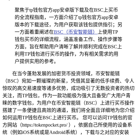
聚焦于tp钱包官方app安卓版下载及在BSC上买币
的全流程指南，一方面介绍了tp钱包官方app安卓
版本的下载途径，为用户获取该钱包提供指引；另
一方面着重阐述在
BSC（币安智能链）
上使用TP
钱包买币的详细流程，涵盖准备工作、操作步骤等
方面，旨在帮助用户清晰了解并顺利完成在BSC上
利用TP钱包进行买币的操作，为有相关需求的用
户提供实用的参考。
在当今蓬勃发展的加密货币投资领域，币安智能链
（BSC）宛如一颗璀璨的新星，凭借其显著的低手续费、令人
惊叹的高交易速度等诸多优势，成功吸引了无数投资者的热切
关注，而TP钱包，作为一款功能极为强大且备受广大用户青
睐的数字钱包，为用户在币安智能链（BSC）上进行买币操作
搭建了一条便捷且高效的通道，我们将全面且详细地为您介绍
如何运用TP钱包在BSC上进行买币。 您可以访问TP钱包的官
方网站（https://tokenpocket.pro/ ），依据自己所使用的设备系
统（例如iOS系统或是Android系统），下载与之对应的安装