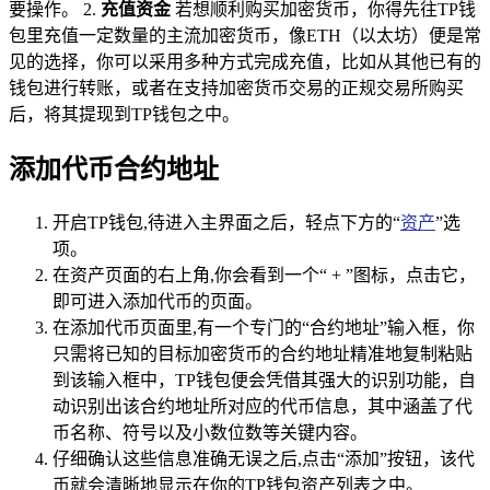
要操作。 2.
充值资金
若想顺利购买加密货币，你得先往TP钱
包里充值一定数量的主流加密货币，像ETH（以太坊）便是常
见的选择，你可以采用多种方式完成充值，比如从其他已有的
钱包进行转账，或者在支持加密货币交易的正规交易所购买
后，将其提现到TP钱包之中。
添加代币合约地址
开启TP钱包,待进入主界面之后，轻点下方的“
资产
”选
项。
在资产页面的右上角,你会看到一个“ + ”图标，点击它，
即可进入添加代币的页面。
在添加代币页面里,有一个专门的“合约地址”输入框，你
只需将已知的目标加密货币的合约地址精准地复制粘贴
到该输入框中，TP钱包便会凭借其强大的识别功能，自
动识别出该合约地址所对应的代币信息，其中涵盖了代
币名称、符号以及小数位数等关键内容。
仔细确认这些信息准确无误之后,点击“添加”按钮，该代
币就会清晰地显示在你的TP钱包资产列表之中。