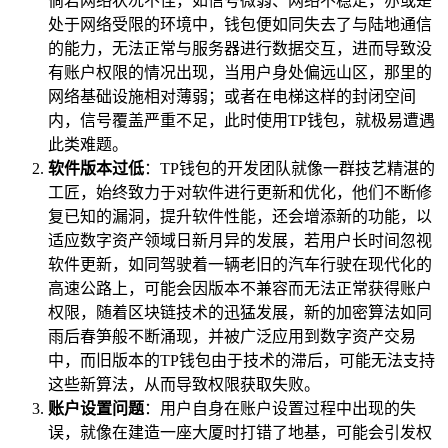
倘若网络状况不佳，如信号微弱、网络不稳定，亦或是
处于网络受限的环境中，钱包便如同失去了与陆地通信
的能力，无法正常与服务器进行数据交互，进而导致没
有账户权限的情况出现，当用户身处偏远山区，那里的
网络基础设施相对薄弱；或者在电梯这样的封闭空间
内，信号覆盖严重不足，此时使用TP钱包，就极易遭遇
此类难题。
软件版本过低
：TP钱包的开发团队就像一群技艺精湛的
工匠，始终致力于对软件进行更新和优化，他们不断修
复已知的漏洞，提升软件性能，还会增添新的功能，以
适应数字资产领域日新月异的发展，若用户长时间忽视
软件更新，如同驾驶着一辆老旧的汽车行驶在现代化的
高速公路上，可能会因版本不兼容而无法正常获得账户
权限，随着区块链技术的迅猛发展，新的加密算法如同
雨后春笋般不断涌现，并被广泛应用到数字资产交易
中，而旧版本的TP钱包由于技术的滞后，可能无法支持
这些新算法，从而导致权限获取失败。
账户设置问题
：用户自身在账户设置过程中出现的失
误，就像在建造一座大厦时打错了地基，可能会引发权