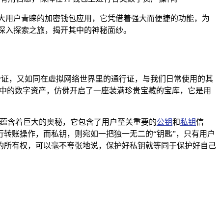
大用户青睐的加密钱包应用，它凭借着强大而便捷的功能，为
深入探索之旅，揭开其中的神秘面纱。
份证，又如同在虚拟网络世界里的通行证，与我们日常使用的其
包中的数字资产，仿佛开启了一座装满珍贵宝藏的宝库，它是用
则蕴含着巨大的奥秘，它包含了用户至关重要的
公钥
和
私钥
信
转账操作，而私钥，则宛如一把独一无二的“钥匙”，只有用户
的所有权，可以毫不夸张地说，保护好私钥就等同于保护好自己