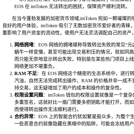
EOS 在 imToken 无法转出的困扰，保障资产顺利流转。
在当今蓬勃发展的加密货币领域,imToken 宛如一颗
良好的用户体验，imToken 吸引了无数加密货币爱好者的青睐
重影响了用户资金的流动性，使用户无法灵活调配自己的资产
网络拥堵
：EOS 网络的拥堵堪称导致转出失败的常见“
蜗牛一样变慢，甚至可能出现交易积压的情况，就如同高
而只能无奈地显示转出失败，特别是在某些热门项目上线
网络更加不堪重负。
RAM 不足
：在 EOS 网络这个精密的生态系统中，进
汽油，自然无法完成转出操作，RAM 的价格并非一成不变
持交易，这无疑增加了用户的成本和操作的复杂性。
权限设置问题
：imToken 钱包的权限设置就像是一
多重签名，这就好比一扇门需要多把钥匙才能打开，而如
而使得转出操作无法顺利进行。
合约异常
：EOS 上的智能合约犹如繁星般众多，为整个
一些恶意合约就像隐藏在黑暗中的陷阱，可能会冻结用户