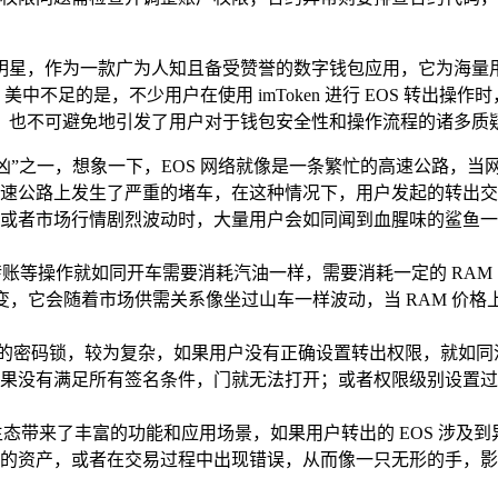
璀璨的明星，作为一款广为人知且备受赞誉的数字钱包应用，它为
，美中不足的是，不少用户在使用 imToken 进行 EOS 转
，也不可避免地引发了用户对于钱包安全性和操作流程的诸多质
元凶”之一，想象一下，EOS 网络就像是一条繁忙的高速公路，
速公路上发生了严重的堵车，在这种情况下，用户发起的转出交
或者市场行情剧烈波动时，大量用户会如同闻到血腥味的鲨鱼一
行转账等操作就如同开车需要消耗汽油一样，需要消耗一定的 RAM
，它会随着市场供需关系像坐过山车一样波动，当 RAM 价格上涨
个复杂的密码锁，较为复杂，如果用户没有正确设置转出权限，就
果没有满足所有签名条件，门就无法打开；或者权限级别设置过
生态带来了丰富的功能和应用场景，如果用户转出的 EOS 涉
的资产，或者在交易过程中出现错误，从而像一只无形的手，影