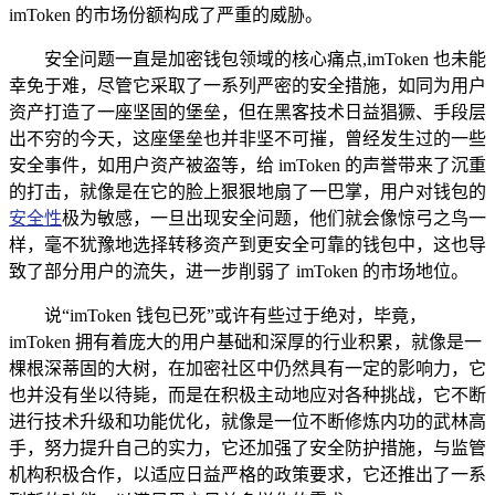
imToken 的市场份额构成了严重的威胁。
安全问题一直是加密钱包领域的核心痛点,imToken 也未能
幸免于难，尽管它采取了一系列严密的安全措施，如同为用户
资产打造了一座坚固的堡垒，但在黑客技术日益猖獗、手段层
出不穷的今天，这座堡垒也并非坚不可摧，曾经发生过的一些
安全事件，如用户资产被盗等，给 imToken 的声誉带来了沉重
的打击，就像是在它的脸上狠狠地扇了一巴掌，用户对钱包的
安全性
极为敏感，一旦出现安全问题，他们就会像惊弓之鸟一
样，毫不犹豫地选择转移资产到更安全可靠的钱包中，这也导
致了部分用户的流失，进一步削弱了 imToken 的市场地位。
说“imToken 钱包已死”或许有些过于绝对，毕竟，
imToken 拥有着庞大的用户基础和深厚的行业积累，就像是一
棵根深蒂固的大树，在加密社区中仍然具有一定的影响力，它
也并没有坐以待毙，而是在积极主动地应对各种挑战，它不断
进行技术升级和功能优化，就像是一位不断修炼内功的武林高
手，努力提升自己的实力，它还加强了安全防护措施，与监管
机构积极合作，以适应日益严格的政策要求，它还推出了一系