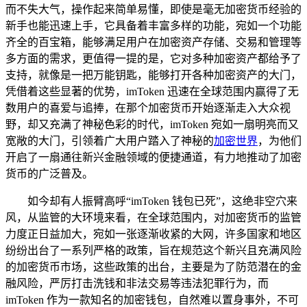
而不失大气，操作起来简单易懂，即使是毫无加密货币经验的
新手也能迅速上手，它具备着丰富多样的功能，宛如一个功能
齐全的百宝箱，能够满足用户在加密资产存储、交易和管理等
多方面的需求，更值得一提的是，它对多种加密资产都给予了
支持，就像是一把万能钥匙，能够打开各种加密资产的大门，
凭借着这些显著的优势，imToken 迅速在全球范围内赢得了无
数用户的喜爱与追捧，在那个加密货币开始逐渐走入大众视
野，却又充满了神秘色彩的时代，imToken 宛如一扇明亮而又
宽敞的大门，引领着广大用户踏入了神秘的
加密世界
，为他们
开启了一扇通往新兴金融领域的便捷通道，有力地推动了加密
货币的广泛普及。
如今却有人振臂高呼“imToken 钱包已死”，这绝非空穴来
风，从监管的大环境来看，在全球范围内，对加密货币的监管
力度正日益加大，宛如一张逐渐收紧的大网，许多国家和地区
纷纷出台了一系列严格的政策，旨在规范这个新兴且充满风险
的加密货币市场，这些政策的出台，主要是为了防范潜在的金
融风险，严厉打击洗钱和非法交易等违法犯罪行为，而
imToken 作为一款知名的加密钱包，自然难以置身事外，不可