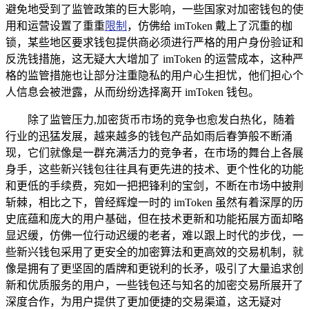
避免地受到了监管政策的巨大影响，一些国家对加密钱包的使
用和运营设置了重重
限制
，仿佛给 imToken 戴上了沉重的枷
锁，某些地区要求钱包提供商必须进行严格的用户身份验证和
反洗钱措施，这无疑大大增加了 imToken 的运营成本，这种严
格的监管措施也让部分注重隐私的用户心生担忧，他们担心个
人信息会被泄露，从而纷纷选择离开 imToken 钱包。
除了监管压力,加密货币市场的竞争也愈发白热化，随着
行业的迅猛发展，越来越多的钱包产品如雨后春笋般不断涌
现，它们就像是一群充满活力的竞争者，在市场的舞台上各展
身手，这些新兴钱包往往具有更先进的技术、更个性化的功能
和更低的手续费，宛如一把把锋利的宝剑，不断在市场中披荆
斩棘，相比之下，曾经辉煌一时的 imToken 虽然有着深厚的历
史底蕴和庞大的用户基础，但在技术更新和功能拓展方面却略
显迟缓，仿佛一位行动迟缓的老者，难以跟上时代的步伐，一
些新兴钱包采用了更安全的加密算法和更高效的交易机制，就
像是拥有了更坚固的盾牌和更锐利的长矛，吸引了大量追求创
新和优质服务的用户，一些钱包还与知名的加密交易所展开了
深度合作，为用户提供了更加便捷的交易渠道，这无疑对