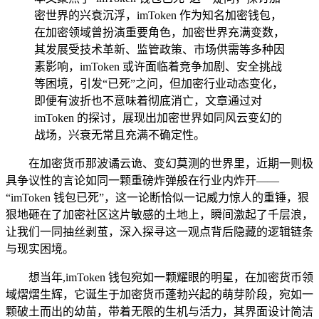
密世界的兴衰沉浮，imToken 作为知名加密钱包，
在加密领域曾扮演重要角色，加密世界充满变数，
其发展受技术革新、监管政策、市场供需等多种因
素影响，imToken 或许面临着竞争加剧、安全挑战
等困境，引发“已死”之问，但加密行业动态变化，
即便有波折也不意味着彻底消亡，文章通过对
imToken 的探讨，展现出加密世界如同风云变幻的
战场，兴衰无常且充满不确定性。
在加密货币那波谲云诡、变幻莫测的世界里，近期一则极
具争议性的言论如同一颗重磅炸弹般在行业内炸开——
“imToken 钱包已死”，这一论断恰似一记威力惊人的重锤，狠
狠地砸在了加密社区这片敏感的土地上，瞬间激起了千层浪，
让我们一同抽丝剥茧，深入探寻这一观点背后隐藏的逻辑链条
与现实困境。
想当年,imToken 钱包宛如一颗耀眼的明星，在加密货币领
域熠熠生辉，它诞生于加密货币蓬勃兴起的萌芽阶段，宛如一
颗破土而出的幼苗，带着无限的生机与活力，其界面设计简洁