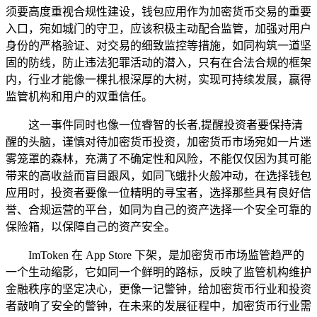
须要高度重视合规性建设，钱包应用作为加密货币交易的重要
入口，宛如城门的守卫，应该积极主动配合监管，加强对用户
身份的严格验证、对交易的细致监控等措施，如同构筑一道坚
固的防线，防止违法犯罪活动的潜入，只有在合法合规的框架
内，行业才能像一棵扎根深厚的大树，实现可持续发展，赢得
监管机构和用户的双重信任。
这一事件同时也像一位睿智的长者,提醒投资者要保持清
醒的头脑，谨慎对待加密货币投资，加密货币市场宛如一片迷
雾笼罩的森林，充满了不确定性和风险，不能仅仅因为其可能
带来的高收益而盲目跟风，如同飞蛾扑火般冲动，在选择钱包
应用时，投资者要像一位精明的寻宝者，选择那些具有良好信
誉、合规运营的平台，如同为自己的资产选择一个安全可靠的
保险箱，以保障自己的资产安全。
ImToken 在 App Store 下架，是加密货币市场监管趋严的
一个生动缩影，它如同一个鲜明的路标，反映了监管机构维护
金融秩序的坚定决心，更像一记警钟，给加密货币行业和投资
者敲响了安全的警钟，在未来的发展征程中，加密货币行业需