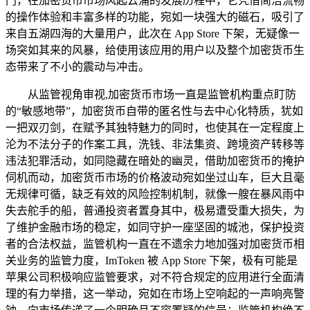
门，在加密货币市场风起云涌的发展历程中，它凭借简洁流畅
的操作体验和丰富多样的功能，宛如一块强大的磁石，吸引了
来自五湖四海的大量用户，此次在 App Store 下架，无疑像一
场突如其来的风暴，给使用该应用的用户以及整个加密货币生
态带来了不小的震动与冲击。
从监管视角审视,加密货币市场一直是监管机构重点盯防
的“敏感地带”，加密货币自带的匿名性与去中心化特质，犹如
一把双刃剑，在赋予其独特魅力的同时，也使其在一定程度上
沦为不法分子的作案工具，洗钱、非法集资、跨境资产转移等
违法犯罪活动，如同隐藏在暗处的幽灵，借助加密货币的掩护
伺机而动，加密货币市场的价格波动宛如坐过山车，巨大且毫
无规律可循，缺乏有效的风险控制机制，就像一艘在暴风雨中
失去舵手的船，普通投资者置身其中，极易遭受重大损失，为
了维护金融市场的稳定，如同守护一座坚固的城池，保护投资
者的合法权益，监管机构一直在不遗余力地加强对加密货币相
关业务的监管力度，ImToken 被 App Store 下架，极有可能是
苹果公司积极响应监管要求，对不符合规定的应用进行全面清
理的有力举措，这一举动，宛如在市场上空响起的一声响亮警