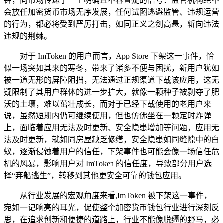
钟，向市场传递了一个明确且不容置疑的信号：监管机构绝不
会放任加密货币市场无序发展，任何试图逃避监管、违规运营
的行为，都必将受到严厉打击，如同正义之剑高悬，斩向违法
违规的荆棘。
对于 ImToken 的用户而言，App Store 下架这一事件，恰
似一场突如其来的寒冬，带来了诸多不便与困扰，新用户犹如
被一道无形的屏障阻挡，无法通过正规渠道下载该应用，这无
疑限制了其用户群体的进一步扩大，就像一颗种子被剥夺了肥
沃的土壤，难以茁壮成长，而对于已经下载使用的老用户来
说，虽然短期内仍可继续使用，但也仿佛坐在一颗定时炸弹
上，面临着应用无法及时更新、安全隐患增加等问题，应用无
法及时更新，就如同房屋缺乏修缮，安全隐患如同缝隙中的白
蚁，逐渐侵蚀着用户的信任，下架事件也可能会像一场信任危
机的风暴，影响用户对 ImToken 的信任度，导致部分用户选
择“弃船逃生”，转移到其他更安全可靠的钱包应用。
从行业发展的宏观角度来看,ImToken 被下架这一事件，
宛如一记响亮的耳光，促使整个加密货币钱包行业进行深刻反
思，在追求创新和便捷的道路上，行业不能像脱缰的野马，必