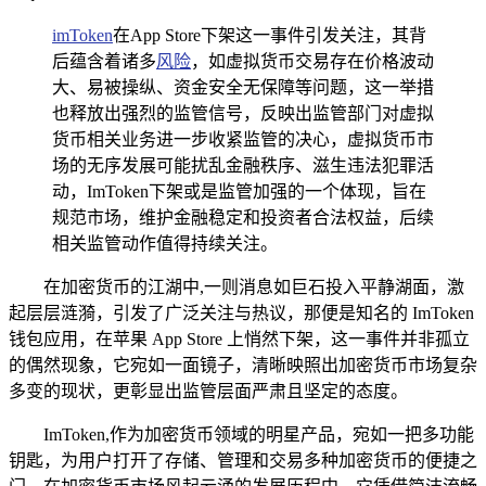
imToken
在App Store下架这一事件引发关注，其背
后蕴含着诸多
风险
，如虚拟货币交易存在价格波动
大、易被操纵、资金安全无保障等问题，这一举措
也释放出强烈的监管信号，反映出监管部门对虚拟
货币相关业务进一步收紧监管的决心，虚拟货币市
场的无序发展可能扰乱金融秩序、滋生违法犯罪活
动，ImToken下架或是监管加强的一个体现，旨在
规范市场，维护金融稳定和投资者合法权益，后续
相关监管动作值得持续关注。
在加密货币的江湖中,一则消息如巨石投入平静湖面，激
起层层涟漪，引发了广泛关注与热议，那便是知名的 ImToken
钱包应用，在苹果 App Store 上悄然下架，这一事件并非孤立
的偶然现象，它宛如一面镜子，清晰映照出加密货币市场复杂
多变的现状，更彰显出监管层面严肃且坚定的态度。
ImToken,作为加密货币领域的明星产品，宛如一把多功能
钥匙，为用户打开了存储、管理和交易多种加密货币的便捷之