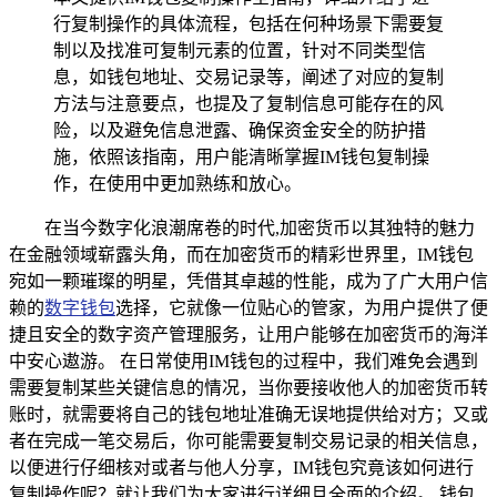
行复制操作的具体流程，包括在何种场景下需要复
制以及找准可复制元素的位置，针对不同类型信
息，如钱包地址、交易记录等，阐述了对应的复制
方法与注意要点，也提及了复制信息可能存在的风
险，以及避免信息泄露、确保资金安全的防护措
施，依照该指南，用户能清晰掌握IM钱包复制操
作，在使用中更加熟练和放心。
在当今数字化浪潮席卷的时代,加密货币以其独特的魅力
在金融领域崭露头角，而在加密货币的精彩世界里，IM钱包
宛如一颗璀璨的明星，凭借其卓越的性能，成为了广大用户信
赖的
数字钱包
选择，它就像一位贴心的管家，为用户提供了便
捷且安全的数字资产管理服务，让用户能够在加密货币的海洋
中安心遨游。 在日常使用IM钱包的过程中，我们难免会遇到
需要复制某些关键信息的情况，当你要接收他人的加密货币转
账时，就需要将自己的钱包地址准确无误地提供给对方；又或
者在完成一笔交易后，你可能需要复制交易记录的相关信息，
以便进行仔细核对或者与他人分享，IM钱包究竟该如何进行
复制操作呢？就让我们为大家进行详细且全面的介绍。 钱包