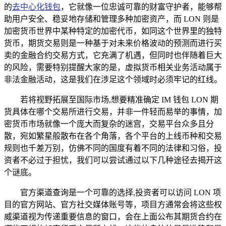
的
去中心化钱包
，它就像一位忠诚可靠的财富守护者，能够帮
助用户安全、稳妥地存储和管理多种加密资产，而 LON 则是
加密货币世界中某种特定的加密代币，如同这个世界里的独特
货币，期货交易则是一种基于对未来价格波动的预测而进行买
卖的金融合约交易方式，它充满了机遇，但同时也伴随着巨大
的风险，需要特别提醒大家的是，虚拟货币相关业务活动属于
非法金融活动，这是我们在涉足这个领域时必须牢记的红线。
若将视野拓展至国际市场,想要精准确定 IM 钱包 LON 期
货具体在哪个交易所进行交易，并非一件轻而易举的事情，加
密货币市场就像一个庞大而复杂的迷宫，交易平台众多且分
散，宛如繁星般散布在各个角落，各个平台的上线币种和交易
规则也千差万别，仿佛不同的国度有着不同的法律和习俗，投
资者不必过于担忧，我们可以尝试通过以下几种途径去揭开这
个谜底。
官方渠道查询是一个可靠的选择,投资者可以访问 LON 项
目的官方网站、官方社交媒体账号等，项目方通常会将这些权
威渠道视为传递重要信息的窗口，会在上面公布其期货合约在