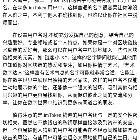
茫茫人海中，“张三”“李四”这样的名字可能会有成千上万个重
名，在众多 imToken 用户中，这样普通的名字很容易让你淹没
在人群之中，不利于他人准确找到你，也难以让你在社区中脱
颖而出。
在设置用户名时,不妨充分发挥自己的创意，结合自己的
兴趣爱好、专业领域或者个人特点，如果你是一个对区块链技
术痴迷的爱好者，那么可以在用户名中巧妙地加入一些与区块
链相关的元素，如“链客小 X”，这样的名字瞬间就能让其他用
户知道你对区块链的热爱和专注；如果你钟情于艺术，“艺术
数字达人”这样富有艺术气息的名字可能就非常合适，它能让
你在数字世界中展现出独特的艺术品味，这样的用户名不仅能
生动地展示你的个性，还能像一个强大的磁场，吸引其他有相
同兴趣的用户更容易找到你，从而促进彼此之间的交流和分
享，让你在数字世界中结识到更多志同道合的朋友。
值得注意的是,imToken 钱包的用户名还与一定的安全性密
切相关，虽然它不像钱包的私钥那样直接涉及到资产的安全，
但一个容易被他人猜到的用户名可能会在不经意间增加被恶意
攻击的风险，有些用户可能会粗心大意地使用自己的生日、电