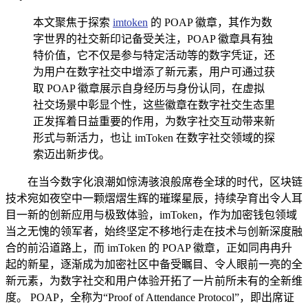
本文聚焦于探索
imtoken
的 POAP 徽章，其作为数
字世界的社交新印记备受关注，POAP 徽章具有独
特价值，它不仅是参与特定活动等的数字凭证，还
为用户在数字社交中增添了新元素，用户可通过获
取 POAP 徽章展示自身经历与身份认同，在虚拟
社交场景中彰显个性，这些徽章在数字社交生态里
正发挥着日益重要的作用，为数字社交互动带来新
形式与新活力，也让 imToken 在数字社交领域的探
索迈出新步伐。
在当今数字化浪潮如惊涛骇浪般席卷全球的时代，区块链
技术宛如夜空中一颗熠熠生辉的璀璨星辰，持续孕育出令人耳
目一新的创新应用与极致体验，imToken，作为加密钱包领域
当之无愧的领军者，始终坚定不移地行走在技术与创新深度融
合的前沿道路上，而 imToken 的 POAP 徽章，正如同冉冉升
起的新星，逐渐成为加密社区中备受瞩目、令人眼前一亮的全
新元素，为数字社交和用户体验开拓了一片前所未有的全新维
度。 POAP，全称为“Proof of Attendance Protocol”，即出席证