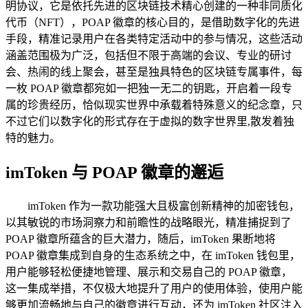
明协议，它是依托先进的区块链技术精心创建的一种非同质化
代币（NFT），POAP 徽章的核心目的，是借助数字化的先进
手段，精准记录用户在各类特定活动中的参与情况，这些活动
涵盖范围极为广泛，包括但不限于高端的会议、专业的研讨
会、热闹的线上聚会，甚至是独具特色的区块链专属事件，每
一枚 POAP 徽章都宛如一把独一无二的钥匙，开启着一段专
属的珍贵经历，恰似现实世界中承载着特殊意义的纪念章，只
不过它们以数字化的形式存在于虚拟的数字世界里,散发着独
特的魅力。
imToken 与 POAP 徽章的邂逅
imToken 作为一款功能强大且极富创新精神的加密钱包，
以其敏锐的市场洞察力和前瞻性的战略眼光，精准捕捉到了
POAP 徽章所蕴含的巨大潜力，随后，imToken 果断地将
POAP 徽章集成到自身的生态系统之中，在 imToken 钱包里，
用户能够轻松便捷地管理、展示和交易自己的 POAP 徽章，
这一集成举措，不仅极大地提升了用户的使用体验，使用户能
够更加流畅地与自己的徽章进行互动，还为 imToken 社区注入