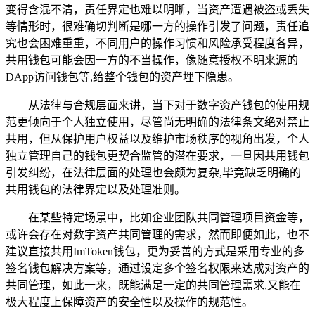
变得含混不清，责任界定也难以明晰，当资产遭遇被盗或丢失
等情形时，很难确切判断是哪一方的操作引发了问题，责任追
究也会困难重重，不同用户的操作习惯和风险承受程度各异，
共用钱包可能会因一方的不当操作，像随意授权不明来源的
DApp访问钱包等,给整个钱包的资产埋下隐患。
从法律与合规层面来讲，当下对于数字资产钱包的使用规
范更倾向于个人独立使用，尽管尚无明确的法律条文绝对禁止
共用，但从保护用户权益以及维护市场秩序的视角出发，个人
独立管理自己的钱包更契合监管的潜在要求，一旦因共用钱包
引发纠纷，在法律层面的处理也会颇为复杂,毕竟缺乏明确的
共用钱包的法律界定以及处理准则。
在某些特定场景中，比如企业团队共同管理项目资金等，
或许会存在对数字资产共同管理的需求，然而即便如此，也不
建议直接共用ImToken钱包，更为妥善的方式是采用专业的多
签名钱包解决方案等，通过设定多个签名权限来达成对资产的
共同管理，如此一来，既能满足一定的共同管理需求,又能在
极大程度上保障资产的安全性以及操作的规范性。