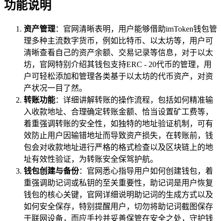
功能说明
资产管理
：官网清晰表明，用户能够借助imToken钱包管
理多种主流数字货币，例如比特币、以太坊等，用户可
清晰查看自己的资产余额、交易记录等信息，对于以太
坊，官网特别介绍其钱包支持ERC - 20代币的管理，用
户可轻松添加和管理各类基于以太坊的代币资产，对资
产状况一目了然。
转账功能
：详细讲解转账的操作流程，包括如何精准输
入收款地址、合理确定转账金额、恰当设置矿工费等，
着重强调转账的安全性，如独特的地址验证机制，可有
效防止用户因输错地址而导致资产损失，在转账前，钱
包会对收款地址进行严格的格式检查以及区块链上的地
址有效性验证，为转账安全保驾护航。
钱包创建与备份
：官网悉心指导用户如何创建钱包，着
重强调助记词或私钥的至关重要性，助记词是用户恢复
钱包的核心关键，官网详细说明助记词的生成方式以及
如何安全保存，特别提醒用户，切勿将助记词截图保存
于联网设备，而应手抄并妥善保管在安全之处，守护钱