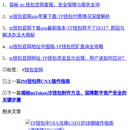
1、
探秘 im 钱包官网客服，安全保障与服务支持
2、
tp钱包官网app苹果下载-TP钱包付费情况深度解析
3、
tp钱包官网下载app最新版本-TP钱包转不了DOT？原因与
解决办法大揭秘
4、
tp钱包官网地址中国版-TP钱包挖矿查询全攻略
5、
tp钱包官网网址-TP钱包资金显示出错，用户该如何应对？
标签：
#
钱包官网
上一篇
IM钱包转CNX操作指南
下一篇
揭秘imToken冷钱包制作方法，保障数字资产安全的
关键步骤
相关文章