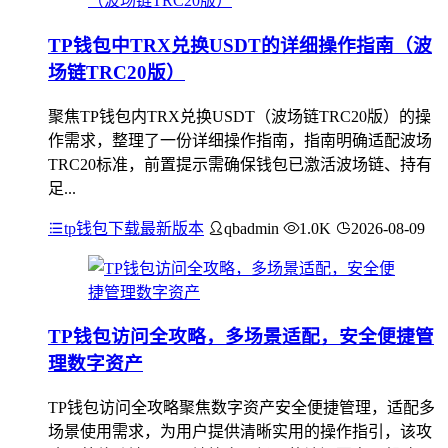
TP钱包中TRX兑换USDT的详细操作指南（波
场链TRC20版）
聚焦TP钱包内TRX兑换USDT（波场链TRC20版）的操
作需求，整理了一份详细操作指南，指南明确适配波场
TRC20标准，前置提示需确保钱包已激活波场链、持有
足...
tp钱包下载最新版本
qbadmin
1.0K
2026-08-09
TP钱包访问全攻略，多场景适配，安全便捷管
理数字资产
TP钱包访问全攻略聚焦数字资产安全便捷管理，适配多
场景使用需求，为用户提供清晰实用的操作指引，该攻