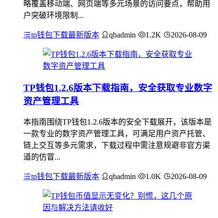
略覆盖移动端、网页端等多元场景的访问要点，帮助用
户突破环境限制...
tp钱包下载最新版本
qbadmin
1.2K
2026-08-09
TP钱包1.2.6版本下载指南，安全获取专业数字
资产管理工具
本指南围绕TP钱包1.2.6版本的安全下载展开，该版本是
一款专业的数字资产管理工具，可满足用户资产托管、
链上交互等多元需求，下载过程中需注意规避非官方渠
道的仿冒...
tp钱包下载最新版本
qbadmin
1.0K
2026-08-09