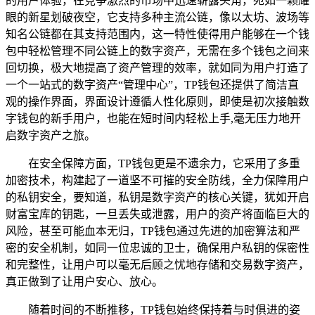
的用户体验，在竞争激烈的市场中迅速崭露头角，宛如一颗耀
眼的新星划破夜空，它支持多种主流公链，像以太坊、波场等
知名公链都在其支持范围内，这一特性使得用户能够在一个钱
包中轻松管理不同公链上的数字资产，无需在多个钱包之间来
回切换，极大地提高了资产管理的效率，就如同为用户打造了
一个一站式的数字资产“管理中心”，TP钱包还提供了简洁直
观的操作界面，界面设计遵循人性化原则，即使是初次接触数
字钱包的新手用户，也能在短时间内轻松上手,毫无压力地开
启数字资产之旅。
在安全保障方面，TP钱包更是不遗余力，它采用了多重
加密技术，构建起了一道坚不可摧的安全防线，全力保障用户
的私钥安全，要知道，私钥是数字资产的核心关键，犹如开启
财富宝库的钥匙，一旦丢失或泄露，用户的资产将面临巨大的
风险，甚至可能血本无归，TP钱包通过先进的加密算法和严
密的安全机制，如同一位忠诚的卫士，确保用户私钥的保密性
和完整性，让用户可以毫无后顾之忧地存储和交易数字资产，
真正做到了让用户安心、放心。
随着时间的不断推移，TP钱包始终保持着与时俱进的姿