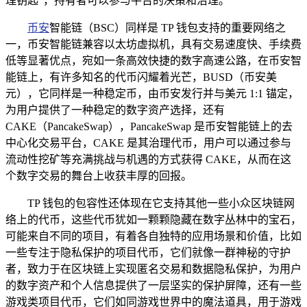
理钥匙”，持有者可以参与平台的决策和治理。
币安
智能链（BSC）同样是 TP 钱包支持的重要网络之
一，币安智能链兼容以太坊虚拟机，具有交易速度快、手续费
低等显著优点，宛如一条高效快捷的数字高速公路，在币安智
能链上，有许多知名的代币闪耀着光芒，BUSD（币安美
元），它同样是一种稳定币，由币安发行并与美元 1:1 锚定，
为用户提供了一种稳定的数字资产选择，还有
CAKE（PancakeSwap），PancakeSwap 是币安智能链上的去
中心化交易平台，CAKE 是其治理代币，用户可以通过参与
流动性挖矿等充满挑战与机遇的方式获得 CAKE，从而在这
个数字交易的舞台上收获丰厚的回报。
TP 钱包的包容性还体现在它支持其他一些小众区块链网
络上的代币，这些代币犹如一颗颗隐藏在数字丛林中的宝石，
可能来自不同的项目，有着各自独特的应用场景和价值，比如
一些专注于隐私保护的项目代币，它们就像一群神秘的守护
者，致力于在区块链上实现匿名交易和数据隐私保护，为用户
的数字资产和个人信息提供了一层坚实的保护屏障，还有一些
游戏类项目代币，它们如同游戏世界中的魔法道具，用于游戏