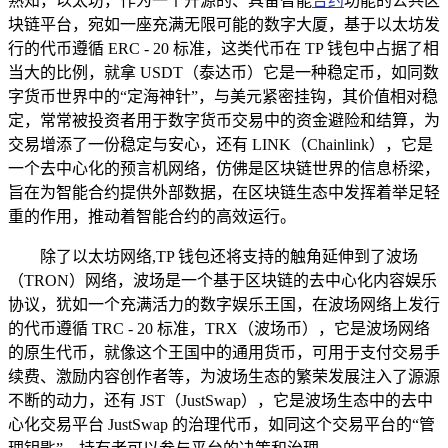
熟知，以太坊，作为一个开源的、具备智能
合约
功能的公共区
块链平台，宛如一座充满无限可能的数字大厦，基于以太坊发
行的代币遵循 ERC - 20 标准，这类代币在 TP 钱包中占据了相
当大的比例，就拿 USDT（泰达币）它是一种稳定币，如同数
字货币世界中的“定海神针”，与美元紧密挂钩，其价值相对稳
定，常常被投资者用于数字货币交易中的资金避险和结算，为
交易增添了一份稳定与安心，还有 LINK（Chainlink），它是
一个去中心化的预言机网络，仿佛是区块链世界的信息桥梁，
旨在为智能合约提供外部数据，在区块链生态中发挥着举足轻
重的作用，推动着智能合约的高效运行。
除了以太坊网络,TP 钱包还将支持的触角延伸到了波场
（TRON）网络，波场是一个基于区块链的去中心化内容娱乐
协议，犹如一个充满活力的数字娱乐王国，在波场网络上发行
的代币遵循 TRC - 20 标准，TRX（波场币），它是波场网络
的原生代币，就像这个王国中的通用货币，可用于支付交易手
续费、激励内容创作者等，为波场生态的繁荣发展注入了源源
不断的动力，还有 JST（JustSwap），它是波场生态中的去中
心化交易平台 JustSwap 的治理代币，如同这个交易平台的“管