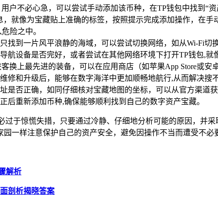
，用户不必心急，可以尝试手动添加该币种，在TP钱包中找到“资
息，就像为宝藏贴上准确的标签，按照提示完成添加操作，在手
入危险之中。
只找到一片风平浪静的海域，可以尝试切换网络，如从Wi-Fi
导航设备是否完好，或者尝试在其他网络环境下打开TP钱包,就
客换上最先进的装备，可以在应用商店（如苹果App Store或
维修和升级后，能够在数字海洋中更加顺畅地航行,从而解决搜
址是否正确，如同仔细核对宝藏地图的坐标，可以从官方渠道获
正后重新添加币种,确保能够顺利找到自己的数字资产宝藏。
不必过于惊慌失措，只要通过冷静、仔细地分析可能的原因，并采
家园一样注意保护自己的资产安全，避免因操作不当而遭受不必
步骤解析
全面剖析揭晓答案