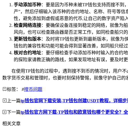
手动添加币种
：要是因为币种未被TP钱包支持而搜不到
产”，然后仔细输入该币种的合约地址、名称、符号等信
性，避免添加到虚假或恶意的代币,让自己的数字资产陷
检查网络连接
：要确保设备连接到稳定的网络，就像为船
风向，也可以检查路由器是否正常工作，如同检查船只的
更新钱包版本
：及时将TP钱包更新到最新版本，就像为侠
钱包的兼容性和功能可能会得到显著改善，如同船只经过
核对合约地址
：要仔细检查手动添加币种时输入的合约地
的探险家请教正确的路线，如果发现地址有误，要及时更
在使用TP钱包的过程中，遇到搜不到币的情况时，用户
数字货币交易和管理时，也要时刻保持警惕，就像守护自己的
标签：
#
搜币问题
上一篇
tp钱包官网下载安装-TP钱包创建USDT教程，详细
下一篇
tp钱包官方网下载-TP钱包和欧意钱包哪个更安全？
相关文章