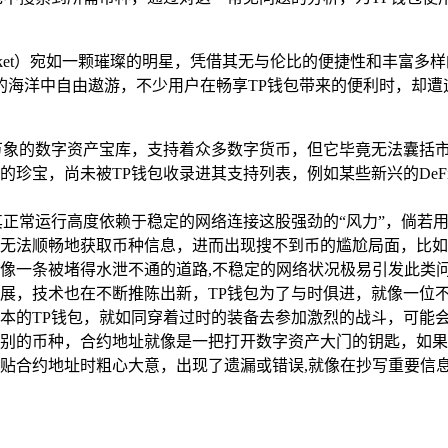
ocket）宛如一颗璀璨的明星，凭借其无与伦比的便捷性和丰富
海洋中自由遨游，不少用户在畅享TP钱包带来的便利时，却遭遇
万象的数字资产宝库，支持着众多数字货币，但它毕竟无法囊括
的珍宝，尚未被TP钱包收录进其支持列表，例如某些新兴的De
其正常运行高度依赖于稳定的网络连接这股强劲的“风力”，倘若
无法顺畅地获取币种信息，进而出现搜不到币的尴尬局面，比如
像一条被堵得水泄不通的道路,不稳定的网络状况极易引发此类
展，技术也在不断推陈出新，TP钱包为了与时俱进，就像一位
本的TP钱包，就如同穿着过时的装备去参加激烈的战斗，可能会
别的币种，合约地址就像是一把打开数字资产大门的钥匙，如果
贴合约地址时粗心大意，出现了遗漏或错误,就像在抄写重要信