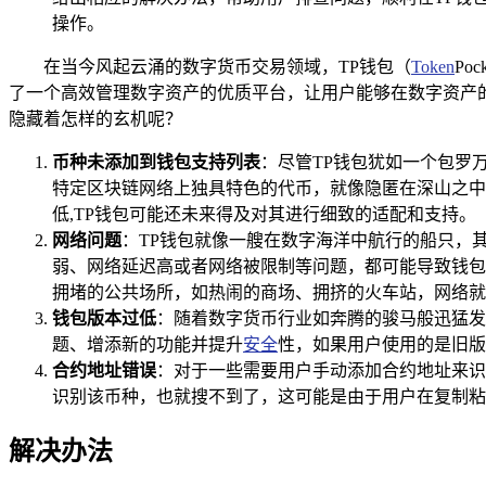
操作。
在当今风起云涌的数字货币交易领域，TP钱包（
Token
P
了一个高效管理数字资产的优质平台，让用户能够在数字资产的
隐藏着怎样的玄机呢？
币种未添加到钱包支持列表
：尽管TP钱包犹如一个包罗
特定区块链网络上独具特色的代币，就像隐匿在深山之中
低,TP钱包可能还未来得及对其进行细致的适配和支持。
网络问题
：TP钱包就像一艘在数字海洋中航行的船只，
弱、网络延迟高或者网络被限制等问题，都可能导致钱包
拥堵的公共场所，如热闹的商场、拥挤的火车站，网络就
钱包版本过低
：随着数字货币行业如奔腾的骏马般迅猛发
题、增添新的功能并提升
安全
性，如果用户使用的是旧版
合约地址错误
：对于一些需要用户手动添加合约地址来识
识别该币种，也就搜不到了，这可能是由于用户在复制粘
解决办法