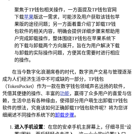
聚焦于TP钱包相关操作，一方面提及TP钱包官网
下载
苹果
版这一需求，可能涉及用户获取该钱包苹
果版的途径问题；另一方面着重介绍了卸载TP钱
包软件的相关内容，明确会提供详细步骤来帮助用
户完成卸载操作，整体围绕TP钱包在苹果系统下
的下载与卸载两个方向展开，旨在为用户解决下载
与卸载的实际操作问题，方便其在需要时进行相应
的操作。
在当今数字化浪潮席卷的时代，数字资产交易与管理逐渐
成为人们经济生活中不可或缺的一部分，TP钱包
（TokenPocket）作为一款在数字钱包领域声名远扬的软件，
凭借其便捷的操作、丰富的
功能
，赢得了众多用户的喜爱与信
赖，生活中总有各种缘由，使得部分用户萌生出卸载TP钱包
软件的想法，究竟该如何正确卸载TP钱包软件呢？将为您详
细阐述不同操作系统下的
卸载步骤
。
进入手机设置
：在您的安卓手机主屏幕上，仔细寻觅“设