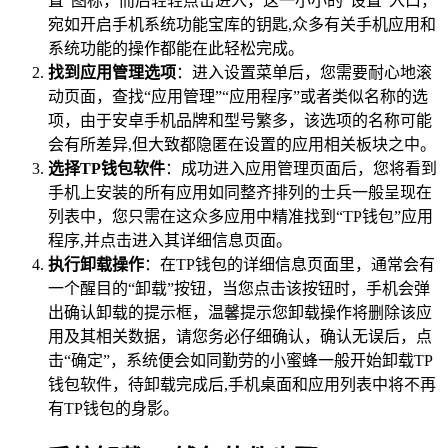
置”图标，而后轻轻点击进入，这一小小的“设置”入口，
宛如开启手机系统功能宝库的钥匙,众多有关手机应用和
系统功能的操作都能在此轻松完成。
找到应用管理选项
：进入设置菜单后，您需要耐心地滚
动页面，查找“应用管理”“应用程序”或者类似名称的选
项，由于安卓手机品牌和型号繁多，该选项的名称可能
会有所差异,但大致都隐匿在设置的应用相关板块之中。
选择TP钱包软件
：成功进入应用管理页面后，您将看到
手机上安装的所有应用如同整齐排列的士兵一般呈现在
列表中，您只需在这众多应用中精准找到“TP钱包”应用
程序,并点击进入其详细信息页面。
执行卸载操作
：在TP钱包的详细信息页面里，通常会有
一个醒目的“卸载”按钮，当您点击该按钮时，手机会弹
出确认卸载的提示框，温馨提示您卸载操作将删除该应
用及其相关数据，请您务必仔细确认，确认无误后，点
击“确定”，系统便会如同勤劳的小蜜蜂一般开始卸载TP
钱包软件，待卸载完成后,手机桌面和应用列表中将不再
有TP钱包的身影。