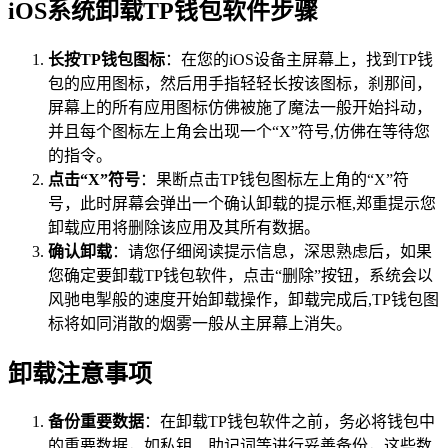
iOS系统卸载TP钱包软件步骤
长按TP钱包图标
：在您的iOS设备主屏幕上，找到TP钱
包的应用图标，然后用手指轻轻长按该图标，刹那间，
屏幕上的所有应用图标仿佛被施了魔法一般开始抖动，
并且每个图标左上角会出现一个“X”符号,仿佛在等待您
的指令。
点击“X”符号
：果断点击TP钱包图标左上角的“X”符
号，此时屏幕会弹出一个确认卸载的提示框,郑重提示您
卸载应用将删除该应用及其所有数据。
确认卸载
：请您仔细阅读提示信息，深思熟虑后，如果
您确定要卸载TP钱包软件，点击“删除”按钮，系统会以
风驰电掣般的速度开始卸载操作，卸载完成后,TP钱包图
标将如同消散的烟雾一般从主屏幕上消失。
卸载注意事项
备份重要数据
：在卸载TP钱包软件之前，务必将钱包中
的重要数据，如私钥、助记词等进行妥善备份，这些数