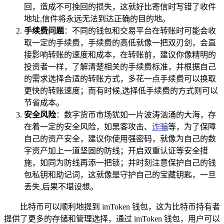
回，造成不可挽回的损失，这就好比寄信时写错了收件
地址,信件将永远无法到达正确的目的地。
手续费问题
：不同的钱包和交易平台在转账时可能会收
取一定的手续费，手续费的高低就像一把双刃剑，会直
接影响转账的速度和成本，在转账前，建议你像精明的
投资者一样，了解清楚相关的手续费标准，并根据自己
的需求选择合适的转账方式，多花一点手续费可以换取
更快的转账速度；而有时候,选择低手续费的方式则可以
节省成本。
安全风险
：数字货币市场犹如一片波涛汹涌的大海，存
在着一定的安全风险，如黑客攻击、
诈骗
等，为了保障
自己的资产安全，建议你使用强密码，就像为自己的数
字资产加上一道坚固的防线；开启双重认证等安全措
施，如同为防线再添一把锁；并时刻注意保护自己的钱
包私钥和助记词，这就像是守护自己的宝藏钥匙，一旦
丢失,后果不堪设想。
比特币可以顺利地提到 imToken 钱包，这为比特币持有者
提供了更多的存储和管理选择，通过 imToken 钱包，用户可以