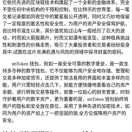
它依托先进的区块链技术构建起了一个全新的金融体系，完全
不受任何中央机构的干预和控制，在比特币的世界里，每一笔
交易记录都如同夜空中的繁星般公开透明，同时又巧妙地保留
了一定程度的匿名性和安全性，为用户的资产安全保驾护航，
自比特币诞生以来，其价值犹如过山车一般经历了巨大的波
动，时而如火箭般飙升，时而又如瀑布般急坠，这种极具挑战
性和刺激性的价格走势，吸引了大量投资者和交易者纷纷投身
其中,试图在这片充满机遇与风险的领域中探寻财富的密码。
imToken 钱包，宛如一座安全可靠的数字堡垒，是一款支
持多币种的数字钱包，它不仅能够为用户安全地存储、管理和
交易多种加密货币，还提供了简洁易用的界面和丰富多样的功
能，用户只需轻轻点击几下，就能方便快捷地查看自己的资产
余额、进行转账交易等操作，就像一位贴心的财务管家，时刻
守护着用户的数字资产，更为重要的是，imToken 钱包始终将
用户的隐私和安全放在首位，采用了多种先进的加密技术，如
同为用户的资产加上了一把坚固的锁,全方位保障用户资产的
安全。