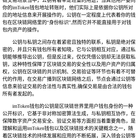
链交易场景当中，公钥有着举足轻重的用途，当其他用户要向
你的imToken钱包地址转账时，他们实际上是依据你公钥所对
应的地址信息来开展操作的，公钥在一定程度上代表着你的钱
包在区块链网络里的“身份标识”,然而它并不能直接用于对钱
包内资产的操作。
公钥与私钥之间存在着紧密且独特的联系，私钥是绝对保
密的，并且只有钱包所有者知晓，它与公钥相互对应，通过私
钥能够推导出公钥，但是反过来，仅仅凭借公钥却无法获取私
钥，这种特性保障了区块链交易的安全性以及用户资产的归属
权，公钥在区块链的共识机制、交易验证等环节也有着不可替
代的作用，在交易广播到区块链网络之后，节点会通过公钥等
信息来验证交易的合法性与真实性,确保交易是由合法的钱包
所有者发起的。
imToken钱包的公钥是区块链世界里用户钱包身份的一种
公开标识，它基于非对称加密算法生成，与私钥相互协作，在
保障数字资产交易安全、验证交易等方面担当着重要角色，是
理解和运用imToken钱包以及区块链技术的关键概念之一，随
着区块链技术的持续发展和应用的不断拓展，深入领会公钥等