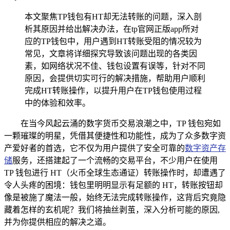
本文聚焦TP钱包有HT却无法转账的问题，深入剖
析其原因并给出解决办法，在tp官网正版app所对
应的TP钱包中，用户遇到HT转账受阻的情况较为
常见，文章将详细探究导致该问题出现的各类因
素，如网络状况不佳、钱包设置有误等，针对不同
原因，会提供切实可行的解决措施，帮助用户顺利
完成HT转账操作，以提升用户在TP钱包使用过程
中的体验和效率。
在当今风起云涌的数字货币交易浪潮之中，TP 钱包宛如
一颗璀璨的明星，凭借其便捷性和功能性，成为了众多数字资
产爱好者的首选，它不仅为用户提供了安全可靠的
数字资产存
储
服务，还搭建起了一个流畅的交易平台，不少用户在使用
TP 钱包进行 HT（火币全球生态通证）转账操作时，却遭遇了
令人头疼的困境：钱包里明明显示有足额的 HT，转账按钮却
像是被施了魔法一般，始终无法完成转账操作，这背后究竟隐
藏着怎样的玄机呢？我们将抽丝剥茧，深入分析可能的原因,
并为你提供相应的解决之道。