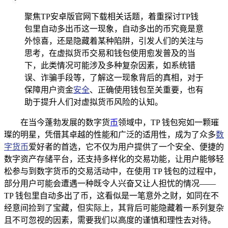
聚焦TP安卓版官网下载相关话题，着重探讨TP钱
包里自动多出币这一现象，自动多出的币究竟是意
外惊喜，还是隐藏着某种陷阱，引发人们的关注与
思考，在虚拟货币交易和钱包使用愈发普及的当
下，此类情况可能涉及多种复杂因素，如系统错
误、诈骗手段等，了解这一现象背后的真相，对于
保障用户资金
安全
、正确使用钱包至关重要，也有
助于提升人们对虚拟货币风险的认知。
在当今蓬勃发展的数字货
币
领域中，TP 钱包宛如一颗璀
璨的明星，凭借其卓越的性能和广泛的适用性，成为了众多
数
字货币
爱好者的首选，它不仅为用户提供了一个安全、便捷的
数字资产存储平台，还支持多样化的交易功能，让用户能够轻
松参与到数字货币的交易活动中，在使用 TP 钱包的过程中，
部分用户可能会遭遇一种既令人兴奋又让人担忧的情况——
TP 钱包里自动多出了币，这看似是一笔意外之财，如同在不
经意间捡到了宝藏，但实际上，其背后可能隐藏着一系列复杂
且不可忽视的因素，需要我们以高度的谨慎和理性去对待。