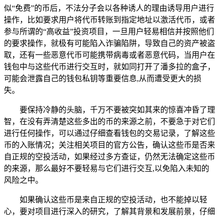
似“免费”的币后，不法分子会以各种诱人的理由诱导用户进行
操作，比如要求用户将代币转账到指定地址以激活代币，或者
参与所谓的“高收益”投资项目，一旦用户轻易相信并按照他们
的要求操作，就极有可能陷入诈骗陷阱，导致自己的资产被盗
取，还有一些恶意代币可能携带病毒或者恶意代码，当用户在
钱包中与这些代币进行交互时，就如同打开了潘多拉的盒子，
可能会泄露自己的钱包私钥等重要信息,从而遭受更大的损
失。
要保持冷静的头脑，千万不要被突如其来的惊喜冲昏了理
智，在没有弄清楚这些多出的币的来源之前，不要急于对它们
进行任何操作，可以通过仔细查看钱包的交易记录，了解这些
币的入账情况；关注相关项目的官方公告，确认这些币是否来
自正规的空投活动，如果经过多方查证，仍然无法确定这些币
的来源，那么最好不要轻易与它们进行交互,以免陷入未知的
风险之中。
如果确认这些币是来自正规的空投活动，也不能掉以轻
心，要对项目进行深入的研究，了解其背景和发展前景，仔细