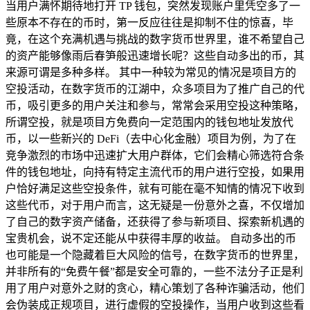
当用户满怀期待地打开 TP 钱包，突然发现账户里凭空多了一
些原本不存在的币时，第一反应往往是抑制不住的惊喜，毕
竟，在这个充满机遇与挑战的数字货币世界里，谁不希望自己
的资产能够像雨后春笋般迅速增长呢？这些自动多出的币，其
来源可谓是多种多样。 其中一种较为常见的情况是项目方的
空投活动，在数字货币的江湖中，众多项目为了推广自己的代
币，吸引更多的用户关注和参与，常常会采用空投这种策略，
所谓空投，就是项目方免费向一定范围内的钱包地址发放代
币，以一些新兴的 DeFi（去中心化金融）项目为例，为了在
竞争激烈的市场中迅速扩大用户群体，它们会精心筛选符合条
件的钱包地址，向持有特定主流代币的用户进行空投，如果用
户恰好满足这些空投条件，就有可能在毫不知情的情况下收到
这些代币，对于用户而言，这无疑是一份意外之喜，不仅增加
了自己的数字资产储备，还获得了参与新项目、探索新机遇的
宝贵机会，说不定还能从中获得丰厚的收益。 自动多出的币
也可能是一个隐藏着巨大风险的信号，在数字货币的世界里，
并非所有的“免费午餐”都是安全可靠的，一些不法分子正是利
用了用户对意外之财的贪心，精心策划了各种诈骗活动，他们
会伪装成正规项目，进行虚假的空投操作，当用户收到这些看