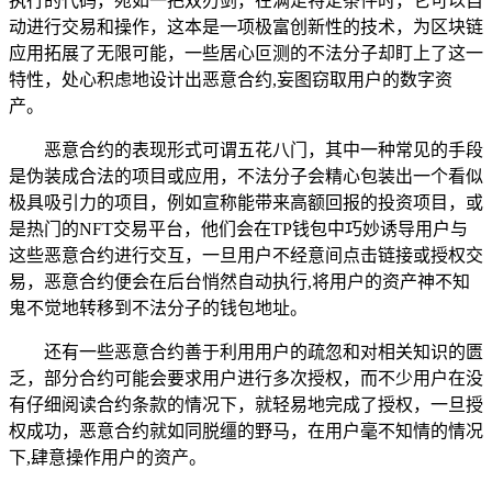
执行的代码，宛如一把双刃剑，在满足特定条件时，它可以自
动进行交易和操作，这本是一项极富创新性的技术，为区块链
应用拓展了无限可能，一些居心叵测的不法分子却盯上了这一
特性，处心积虑地设计出恶意合约,妄图窃取用户的数字资
产。
恶意合约的表现形式可谓五花八门，其中一种常见的手段
是伪装成合法的项目或应用，不法分子会精心包装出一个看似
极具吸引力的项目，例如宣称能带来高额回报的投资项目，或
是热门的NFT交易平台，他们会在TP钱包中巧妙诱导用户与
这些恶意合约进行交互，一旦用户不经意间点击链接或授权交
易，恶意合约便会在后台悄然自动执行,将用户的资产神不知
鬼不觉地转移到不法分子的钱包地址。
还有一些恶意合约善于利用用户的疏忽和对相关知识的匮
乏，部分合约可能会要求用户进行多次授权，而不少用户在没
有仔细阅读合约条款的情况下，就轻易地完成了授权，一旦授
权成功，恶意合约就如同脱缰的野马，在用户毫不知情的情况
下,肆意操作用户的资产。