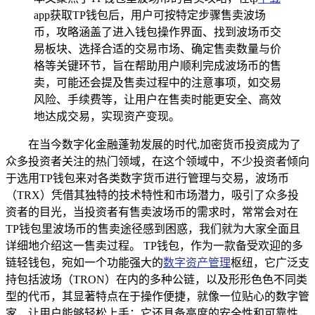
app获取TP钱包后，用户可按特定步骤售卖波场
币，攻略涵盖了进入钱包操作界面、找到波场币交
易板块、选择合适的交易市场、确定售卖数量与价
格等关键环节，旨在帮助用户顺利完成波场币的售
卖，可能还会提及售卖过程中的注意事项，如交易
风险、手续费等，让用户在售卖时能更安全、高效
地达成交易，实现资产变现。
在当今数字化金融蓬勃发展的时代,加密货币投资成为了
众多投资者关注的热门领域，在这个领域中，不少投资者倾向
于选用TP钱包来对各类数字货币进行管理与交易，波场币
（TRX）凭借其独特的技术特性和市场潜力，吸引了众多投
资者的目光，当投资者有售卖波场币的需求时，常常会对在
TP钱包里波场币的售卖途径感到困惑，我们就为大家全面且
详细地介绍这一售卖过程。 TP钱包，作为一款备受欢迎的多
链轻钱包，宛如一个功能强大的
数字资产管理
枢纽，它广泛支
持包括波场（TRON）在内的多种公链，以及形形色色不同类
型的代币，其显著特点在于操作便捷，就像一位贴心的数字管
家，让用户能够轻松上手；它还具备高度的安全性和可靠性，