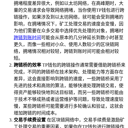
拥堵程度差异很大，例如以太坊网络，在高峰期时，大
量的交易请求会导致网络拥堵，当你使用TP钱包进行跨
链操作，如果涉及到以太坊网络，就可能会受到拥堵的
影响，在拥堵情况下，矿工处理交易的速度会变慢，因
为他们需要在众多交易中选择优先处理的对象，拥堵时
跨链到账时间
可能会从原本的几分钟延长到数小时甚至
更久，而像一些相对小众、使用人数较少的区块链网
络，拥堵情况相对较轻，跨链到账时间可能会相对较
短。
跨链桥的效率
TP钱包的跨链操作通常需要借助跨链桥来
完成，不同的跨链桥在技术架构、处理能力等方面存在
差异，这会直接影响到跨链的速度，一些跨链桥采用了
先进的技术和高效的算法，能够快速处理跨链交易，使
得资产能够较快地到达目标链，而另一些跨链桥可能由
于技术不够成熟或者运营维护等问题，导致处理速度较
慢，某些跨链桥可能需要进行多轮确认和验证，这就会
增加跨链的时间成本。
交易手续费设置
在区块链网络中，交易手续费是激励矿
工处理交易的重要因素，如果你在TP钱包进行跨链操作