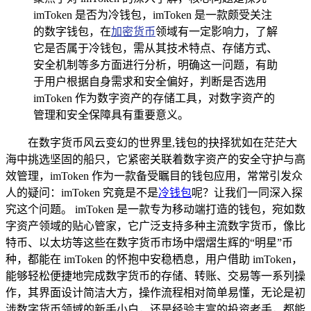
imToken 是否为冷钱包，imToken 是一款颇受关注
的数字钱包，在
加密货币
领域有一定影响力，了解
它是否属于冷钱包，需从其技术特点、存储方式、
安全机制等多方面进行分析，明确这一问题，有助
于用户根据自身需求和安全偏好，判断是否选用
imToken 作为数字资产的存储工具，对数字资产的
管理和安全保障具有重要意义。
在数字货币风云变幻的世界里,钱包的抉择犹如在茫茫大
海中挑选坚固的船只，它紧密关联着数字资产的安全守护与高
效管理，imToken 作为一款备受瞩目的钱包应用，常常引发众
人的疑问：imToken 究竟是不是
冷钱包
呢？让我们一同深入探
究这个问题。 imToken 是一款专为移动端打造的钱包，宛如数
字资产领域的贴心管家，它广泛支持多种主流数字货币，像比
特币、以太坊等这些在数字货币市场中熠熠生辉的“明星”币
种，都能在 imToken 的怀抱中安稳栖息，用户借助 imToken，
能够轻松便捷地完成数字货币的存储、转账、交易等一系列操
作，其界面设计简洁大方，操作流程相对简单易懂，无论是初
涉数字货币领域的新手小白，还是经验丰富的投资老手，都能