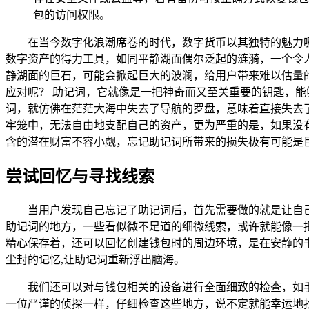
包的访问权限。
在当今数字化浪潮席卷的时代，数字货币以其独特的魅力
数字资产的得力工具，如同平静湖面偶尔泛起的涟漪，一个令人
静湖面的巨石，可能会掀起巨大的波澜，给用户带来难以估量的
应对呢？ 助记词，它就像是一把神奇而又至关重要的钥匙，能
词，就仿佛在茫茫大海中失去了导航的罗盘，意味着直接失去
牢笼中，无法自由地支配自己的资产，更为严重的是，如果没
含的潜在财富不容小觑，忘记助记词所带来的损失极有可能是
尝试回忆与寻找线索
当用户发现自己忘记了助记词后，首先需要做的就是让自
助记词的地方，一些看似微不足道的细微线索，或许就能像一
精心保存着，还可以回忆创建钱包时的周边环境，是在安静的
尘封的记忆,让助记词重新浮出脑海。
我们还可以对与钱包相关的设备进行全面细致的检查，如
一位严谨的侦探一样，仔细检查这些地方，说不定就能幸运地