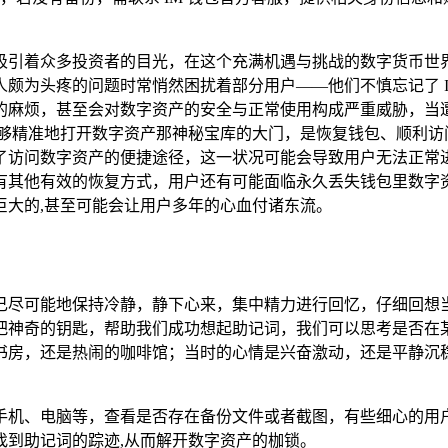
吸引着众多投资者的目光，在这个充满机遇与挑战的数字货币世界
颇为头疼的问题时常悄然困扰着部分用户——他们不慎忘记了 I
麻烦，甚至会对数字资产的安全与正常使用构成严重威胁，当遭遇
够精准地打开数字资产那神秘宝库的大门，是恢复钱包、顺利访问
了访问数字资产的便捷途径，这一状况可能会导致用户无法正常
有其他有效的恢复方式，用户还有可能面临永久丢失钱包里数字
巨大的,甚至可能会让用户多年的心血付诸东流。
己尽可能地保持冷静，静下心来，集中精力进行回忆，仔细回想
把神奇的钥匙，帮助我们成功想起助记词，我们可以思考是否在
书房，还是热闹的咖啡馆；当时的心情是兴奋激动，还是平静沉
手机、电脑等，查看是否存在备份文件或者截图，有些细心的用
找到助记词的踪迹,从而解开数字资产的枷锁。