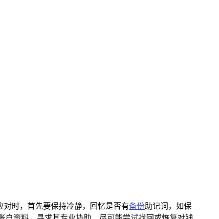
应对时，首先要保持冷静，回忆是否有
备份
助记词，如保
和账户资料，寻求其专业协助，尽可能尝试找回或恢复对钱