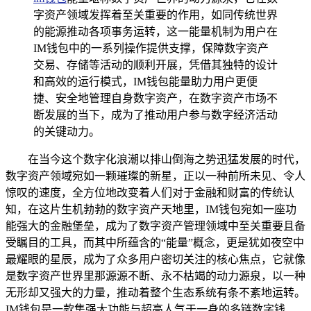
字资产领域发挥着至关重要的作用，如同传统世界
的能源推动各项事务运转，这一能量机制为用户在
IM钱包中的一系列操作提供支撑，保障数字资产
交易、存储等活动的顺利开展，凭借其独特的设计
和高效的运行模式，IM钱包能量助力用户更便
捷、安全地管理自身数字资产，在数字资产市场不
断发展的当下，成为了推动用户参与数字经济活动
的关键动力。
在当今这个数字化浪潮以排山倒海之势迅猛发展的时代，
数字资产领域宛如一颗璀璨的新星，正以一种前所未见、令人
惊叹的速度，全方位地改变着人们对于金融和财富的传统认
知，在这片生机勃勃的数字资产天地里，IM钱包宛如一座功
能强大的金融堡垒，成为了数字资产管理领域中至关重要且备
受瞩目的工具，而其中所蕴含的“能量”概念，更是犹如夜空中
最耀眼的星辰，成为了众多用户密切关注的核心焦点，它就像
是数字资产世界里那源源不断、永不枯竭的动力源泉，以一种
无形却又强大的力量，推动着整个生态系统有条不紊地运转。
IM钱包是一款集强大功能与超高人气于一身的多链数字钱