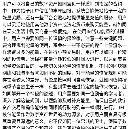
用户可以将自己的数字资产如同宝贝一样质押到指定的合约
中，作为给予用户信任的丰厚回报，系统会慷慨地给予一定的
能量奖励，还有一些平台会贴心地提供能量充值的服务，用户
可以灵活地使用其他数字资产或法定货币来购买能量，就如同
在现实生活中购买商品一样便捷。 在使用IM钱包能量的过程
中，用户也需要如同一位谨慎的探险家，注意一些关键问题，
要合理规划能量的使用，避免在一些不必要的操作上像流水一
样浪费过多的能量，在进行小额交易时，用户可以如同一位精
明的投资者，选择在能量消耗较低的时间段进行，以达到节省
能量资源的目的，要密切关注能量的恢复机制，不同的区块链
网络和钱包平台就如同不同的国度，对于能量的恢复规则可能
存在着较大的差异，有些是按照时间自动恢复，就如同植物按
照季节自然生长一样；有些则需要通过特定的操作来恢复，就
如同解开一个神秘的谜题，用户需要如同一位勤奋的学习者，
深入了解这些规则，以便能够及时补充能量，确保自己的数字
资产交易和操作能够如同顺畅行驶的列车一样顺利进行。 IM
钱包能量作为数字资产世界的动力源泉，对于用户而言具有极
其重要且深远的意义，它不仅如同一位忠诚的卫士，保障了数
字资产交易的安全和高效，还为智能合约的执行提供了如同基