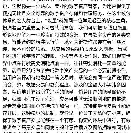
包，它就像是一位贴心、专业的数字资产管家，为用户提供了
便捷无比且安全可靠的数字资产存储和管理服务，在这个钱包
体系的宏大舞台上，“能量”就如同一位举足轻重的核心主角，
扮演着至关重要且不可替代的角色，我们可以把IM钱包能量
形象地理解为一种珍贵而特殊的资源，它与数字资产的各类交
易、智能合约的精准执行等一系列关键操作都存在着千丝万
缕、密不可分的联系。 从交易的独特角度来深入剖析，当我
们在进行数字资产的转账、兑换等各类操作时，就如同现实世
界中汽车行驶需要消耗汽油一样，往往需要消耗一定量的能
量，能量已然成为了完成数字资产交易的一个必要前提条件，
当用户满怀期待地发起一笔交易时，系统会如同一位严谨细致
的会计师，根据交易的复杂程度、涉及的金额大小等诸多因
素，精确地计算出所需消耗的能量，倘若用户的能量储备不
足，就如同汽车没了汽油，交易可能就无法顺利地向前推进，
或者需要如同耐心等待汽车加油一样，等待能量恢复后才能继
续开展，这种精妙的机制，就像是一位公正无私的守护者，确
保了数字资产交易能够在一个有序、稳定的环境中进行，有效
地避免了恶意交易如同病毒般肆意传播以及网络拥堵如同城市