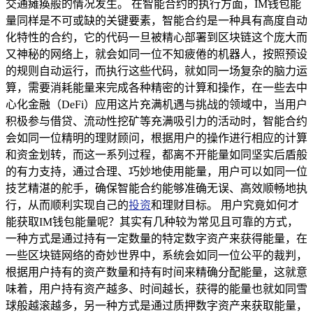
交通瘫痪般的情况发生。 在智能合约的执行方面，IM钱包能
量同样是不可或缺的关键要素，智能合约是一种具有高度自动
化特性的合约，它的代码一旦被精心部署到区块链这个庞大而
又神秘的网络上，就会如同一位不知疲倦的机器人，按照预设
的规则自动运行，而执行这些代码，就如同一场复杂的脑力运
算，需要消耗能量来完成各种精密的计算和操作，在一些去中
心化金融（DeFi）应用这片充满机遇与挑战的领域中，当用户
积极参与借贷、流动性挖矿等充满吸引力的活动时，智能合约
会如同一位精明的理财顾问，根据用户的操作进行相应的计算
和资金划转，而这一系列过程，都离不开能量如同坚实后盾般
的有力支持，通过合理、巧妙地使用能量，用户可以如同一位
技艺精湛的舵手，确保智能合约能够准确无误、高效顺畅地执
行，从而顺利实现自己的
投资
和理财目标。 用户究竟如何才
能获取IM钱包能量呢？其实有几种较为常见且可靠的方式，
一种方式是通过持有一定数量的特定数字资产来获得能量，在
一些区块链网络的奇妙世界中，系统会如同一位公平的裁判，
根据用户持有的资产数量和持有时间来精确分配能量，这就意
味着，用户持有资产越多、时间越长，获得的能量也就如同雪
球般越滚越多，另一种方式是通过质押数字资产来获取能量，