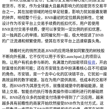
BNB,也就是币安币，它是币安交易所精心发行的原生加
密货币，币安，作为全球最大且最具影响力的加密货币交易平
台之一，其在加密领域的地位举足轻重，影响力犹如振聋发聩
的钟声，响彻整个行业，BNB最初的定位颇具创新性，它被
设计作为币安平台上交易手续费的抵扣代币，用户若使用
BNB支付交易手续费，便可以享受到一定比例的折扣优惠，
这一独具匠心的举措，如同催化剂一般，极大地促进了BNB
的广泛流通和频繁使用，使其在币安平台上迅速崭露头角。
随着时光的悄然流逝,BNB的应用场景如同繁茂的树枝般
不断向外拓展，它不仅可以用于币安Launchpad上的项目认
购，让用户有机会参与新的、充满潜力的加密项目
投资
，开启
财富增长的新可能；还在币安链生态中扮演着核心且不可或缺
的角色，币安链，是一个去中心化的区块链平台，它犹如一座
高效运转的数字城堡，旨在为用户提供高效、低成本的交易环
境，而BNB作为其原生代币，就像是城堡中的基础能源，是
链上交易、智能合约执行等各类操作得以顺利进行的基础燃
料，BNB还在众多的加密支付场景中得到了广泛应用，越来
越多具有前瞻性的商家开始欣然接受BNB作为支付方式，这