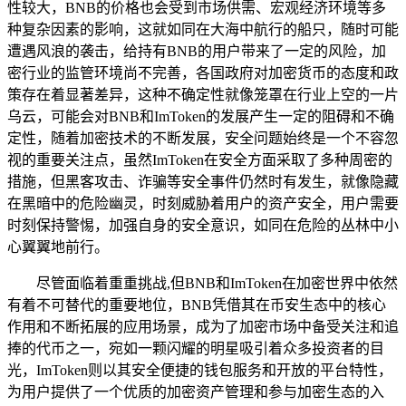
性较大，BNB的价格也会受到市场供需、宏观经济环境等多
种复杂因素的影响，这就如同在大海中航行的船只，随时可能
遭遇风浪的袭击，给持有BNB的用户带来了一定的风险，加
密行业的监管环境尚不完善，各国政府对加密货币的态度和政
策存在着显著差异，这种不确定性就像笼罩在行业上空的一片
乌云，可能会对BNB和ImToken的发展产生一定的阻碍和不确
定性，随着加密技术的不断发展，安全问题始终是一个不容忽
视的重要关注点，虽然ImToken在安全方面采取了多种周密的
措施，但黑客攻击、诈骗等安全事件仍然时有发生，就像隐藏
在黑暗中的危险幽灵，时刻威胁着用户的资产安全，用户需要
时刻保持警惕，加强自身的安全意识，如同在危险的丛林中小
心翼翼地前行。
尽管面临着重重挑战,但BNB和ImToken在加密世界中依然
有着不可替代的重要地位，BNB凭借其在币安生态中的核心
作用和不断拓展的应用场景，成为了加密市场中备受关注和追
捧的代币之一，宛如一颗闪耀的明星吸引着众多投资者的目
光，ImToken则以其安全便捷的钱包服务和开放的平台特性，
为用户提供了一个优质的加密资产管理和参与加密生态的入