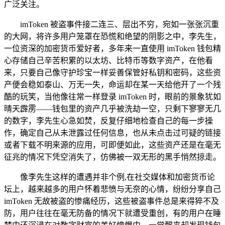
广泛关注。
imToken 被盗事件接二连三、层出不穷，宛如一张张沉重
的大网，将许多用户笼罩在恐慌和绝望的阴影之中，李先生，
一位资深的加密货币爱好者，多年来一直使用 imToken 钱包精
心存储自己辛苦积累的以太坊、比特币等数字资产，在他看
来，只要自己像守护珍宝一样妥善保管好私钥和密码，这些资
产便会稳如泰山、万无一失，命运却在某一天给他开了一个残
酷的玩笑，当他像往常一样登录 imToken 时，眼前的景象犹如
晴天霹雳——钱包里的资产几乎被洗劫一空，只剩下寥寥无几
的数字，李先生心急如焚，反复仔细地检查自己的每一步操
作，确定自己从未泄露过任何信息，也从未点击过可疑的链接
或者下载不明来源的应用，可即便如此，这些资产还是在毫无
征兆的情况下凭空消失了，仿佛被一双无形的黑手悄然掠走。
像李先生这样的遭遇并非个例,在社交媒体和加密货币论
坛上，越来越多的用户怀着悲愤与无奈的心情，纷纷分享自己
imToken 无故被盗的惨痛经历，这些被盗事件总是来得猝不及
防，用户往往在毫无防备的情况下就遭受重创，有的用户在睡