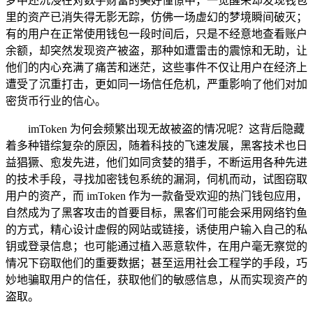
梦中还沉浸在对数字财富的美好憧憬中，一觉醒来却发现钱包
里的资产已消失得无影无踪，仿佛一场虚幻的梦境瞬间破灭；
有的用户在正常使用钱包一段时间后，只是不经意地查看账户
余额，却突然发现资产被盗，那种如遭雷击的震惊和无助，让
他们的内心充满了痛苦和迷茫，这些事件不仅让用户在经济上
遭受了沉重打击，更如同一场信任危机，严重影响了他们对加
密货币行业的信心。
imToken 为何会频繁出现无故被盗的情况呢？这背后隐藏
着多种错综复杂的原因，随着科技的飞速发展，黑客技术也日
益猖獗、愈发先进，他们如同贪婪的猎手，不断运用各种先进
的技术手段，寻找加密钱包系统的漏洞，伺机而动，试图窃取
用户的资产，而 imToken 作为一款备受欢迎的热门钱包应用，
自然成为了黑客攻击的首要目标，黑客们可能会采用网络钓鱼
的方式，精心设计虚假的网站或链接，诱使用户输入自己的私
钥或登录信息；也可能通过植入恶意软件，在用户毫无察觉的
情况下窃取他们的重要数据；甚至运用社会工程学的手段，巧
妙地骗取用户的信任，获取他们的敏感信息，从而实现资产的
盗取。