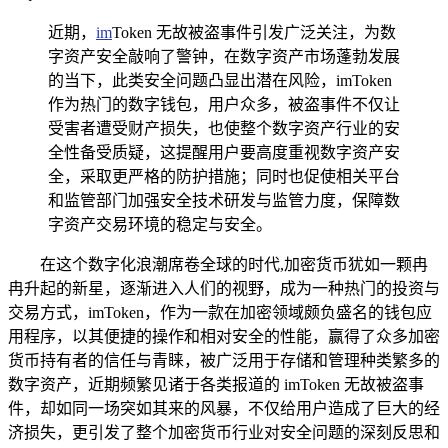
近期，
im
Token 无故被盗事件引发广泛关注，为数
字资产安全敲响了警钟，在数字资产市场蓬勃发展
的当下，此类安全问题凸显出潜在风险，imToken
作为热门的数字钱包，用户众多，被盗事件不仅让
受害者遭受财产损失，也使整个数字资产行业的安
全性备受质疑，这提醒用户要高度重视数字资产安
全，采取更严格的防护措施；同时也促使相关平台
和监管部门加强安全技术研发与监管力度，保障数
字资产交易环境的稳定与安全。
在这个数字化浪潮席卷全球的时代,加密货币犹如一颗冉
冉升起的新星，逐渐进入人们的视野，成为一种热门的投资与
交易方式，imToken，作为一款在加密领域颇负盛名的钱包应
用程序，以其便捷的操作和相对安全的性能，赢得了众多加密
货币持有者的信任与青睐，被广泛用于存储和管理种类繁多的
数字资产，近期频繁见诸于各类报道的 imToken 无故被盗事
件，却如同一场突如其来的风暴，不仅给用户造成了巨大的经
济损失，更引发了整个加密货币行业对安全问题的深刻反思和