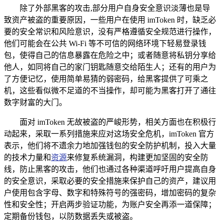
除了外部黑客的攻击,部分用户自身安全意识淡薄也是导
致资产被盗的重要原因，一些用户在使用 imToken 时，缺乏必
要的安全常识和风险意识，没有严格遵循安全规范进行操作，
他们可能会在公共 Wi-Fi 等不可信的网络环境下轻易登录钱
包，使得自己的信息暴露在危险之中；或者随意将私钥分享给
他人，如同将自己的家门钥匙随意交给陌生人；还有的用户为
了方便记忆，使用简单易猜的弱密码，给黑客提供了可乘之
机，这些看似微不足道的不当操作，却可能为黑客打开了通往
数字财富的大门。
面对 imToken 无故被盗的严峻形势，相关方面也在积极行
动起来，采取一系列措施来应对这场安全危机，imToken 官方
表示，他们将不遗余力地加强钱包的安全防护机制，投入大量
的技术力量和
资源
来修复系统漏洞，构建更加坚固的安全防
线，防止黑客的攻击，他们也通过各种渠道呼吁用户提高自身
的安全意识，采取必要的安全措施来保护自己的资产，建议用
户使用包含字母、数字和特殊符号的强密码，增加密码的复杂
性和安全性；开启两步验证功能，为账户安全再添一道保障；
定期备份钱包，以防数据丢失或被盗。