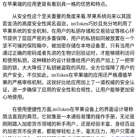
在苹果端的应用更是有着别具一格的优势和特点。
从安全性这个至关重要的角度来看,苹果系统向来以其固
若金汤的高度安全性闻名遐迩，imToken巧妙且充分地利用了
苹果系统的安全机制，在用户的私钥存储和交易验证等核心环
节提供了层层严密的多重保障，用户的私钥如同被放置在一个
坚不可摧的保险箱中，被加密存储在本地设备里，只有当用户
通过正确的密码或者先进的生物识别验证时，才能够顺利访问
和使用私钥，这种精妙的设计就像给用户的资产加上了一把牢
固的锁，大大降低了私钥被盗取的风险，全方位保障了用户的
资产安全，不仅如此，imToken在苹果端的应用还严格遵循苹
果的严格审核机制，这就好比给应用加上了一道权威的安全认
证，进一步确保了应用的安全性和合规性，让用户能够更加安
心地使用。
在使用便捷性方面,imToken在苹果设备上的界面设计堪称
简洁直观的典范，它就像是一本通俗易懂的操作手册，无论是
刚刚踏入加密货币领域的新手用户，还是经验丰富、身经百战
的加密货币投资者，都能够轻松上手，毫无压力，用户只需通