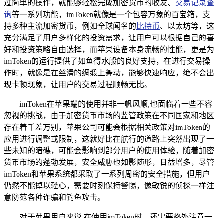
过简单的操作，就能够轻松完成加密货币的收发、
交易记录查
询
等一系列功能，imToken就像是一个包容万象的百宝箱，支
持多种主流加密货币，例如全球闻名的
比特币
、以太坊等，这
充分满足了用户多样化的投资需求，让用户可以根据自己的喜
好和投资策略自由选择，而苹果设备本身流畅的性能，更是为
imToken的运行提供了如鱼得水般的良好支持，在进行交易操
作时，就像是在丝滑的绸缎上舞动，能够快速响应，绝不会出
现卡顿现象，让用户的交易过程顺畅无比。
imToken在苹果端的使用并非一帆风顺,也面临着一些不容
忽视的挑战，由于加密货币市场的监管政策在不同国家和地区
存在着千差万别，苹果公司可能会根据相关政策对imToken的
应用进行调整或限制，这就好比在航行的道路上突然出现了一
些未知的暗礁，可能会影响到部分用户的使用体验，随着加密
货币市场的蓬勃发展，安全威胁也如影随形，日益增多，尽管
imToken和苹果系统都采取了一系列周密的安全措施，但用户
仍然不能掉以轻心，需要时刻保持警惕，像敏锐的侦探一样注
意防范各种诈骗和钓鱼攻击。
对于苹果用户来说,在使用imToken时，还需要格外注意一