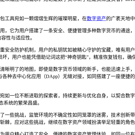
n钱包工具宛如一颗熠熠生辉的璀璨明星，在
数字资产
的广袤天地中
钱包应用，它为用户搭建了一条安全、便捷管理多种数字货币的通
的包容性与适应性。
以及多重安全防护机制，用户的私钥犹如被精心守护的宝藏，唯有
坏，用户也能凭借助记词这把“神奇钥匙”，精准恢复钱包，确
似一幅清晰明了的地图，即使是数字货币领域的新手，也能迅速上
各种去中心化应用（DApp）无缝对接，如同搭建了一座便捷的
体，它宛如一位不断进取的探索者，持续更新与优化自身，以契合
态系统的繁荣昌盛。
也遭遇了一些挑战，监管环境的不确定性如同笼罩的迷雾，技术创
披荆斩棘，应对这些挑战，继续在数字资产领域扮演举足轻重的角色
具，它为用户精心打造了安全、便捷的数字资产管理体验，如同一