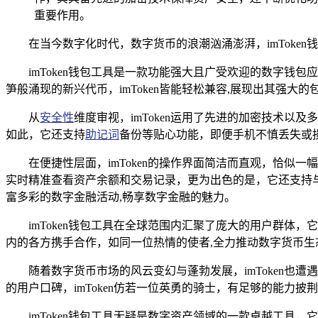
重要作用。
在当今数字化时代，数字货币的浪潮汹涌澎湃，imToke
imToken钱包工具是一款功能强大且广受欢迎的数字
笋般涌现的新兴代币，imToken皆能轻松兼容,展现出其强大
从
安全性
维度审视，imToken运用了先进的加密技术
如此，它还支持
助记词
备份等贴心功能，即便手机不慎丢失或损
在便捷性层面，imToken的操作界面简洁而直观，恰
实时精准查看资产余额和交易记录，更为出色的是，它还支持与
富多彩的数字金融活动,畅享数字金融的魅力。
imToken钱包工具在全球范围内汇聚了庞大的用户群
内的各方携手合作，如同一位热情的使者,全力推动数字货币生
随着数字货币市场的风云变幻与蓬勃发展，imToken
的用户口碑，imToken仿若一位英勇的骑士，有足够的能力
imToken钱包工具无疑是数字资产领域的一款卓越工