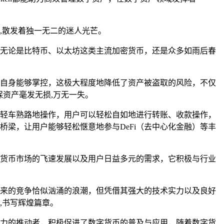
,散发着独一无二的迷人光芒。
途，无论是比特币、以太坊这类主流加密货币，还是众多如雨后春
用户自身能够掌控，这极大程度地降低了资产被盗取的风险，不仅
保资产毫发无损,万无一失。
手，轻车熟路地操作，用户可以轻松自如地进行转账、收款操作，
桥梁，让用户能够轻松惬意地参与DeFi（去中心化金融）等丰
数字货币市场的飞速发展以及用户日益多元的需求，它积极与行业
新带来的竞争恰似汹涌的浪潮，但凭借其强大的技术实力以及良好
,书写辉煌篇章。
位有力的推动者，积极促进了数字货币的普及与应用，随着数字货