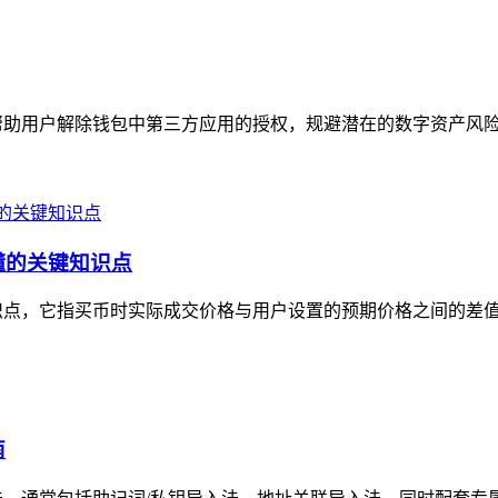
帮助用户解除钱包中第三方应用的授权，规避潜在的数字资产风险，
懂的关键知识点
识点，它指买币时实际成交价格与用户设置的预期价格之间的差值，
南