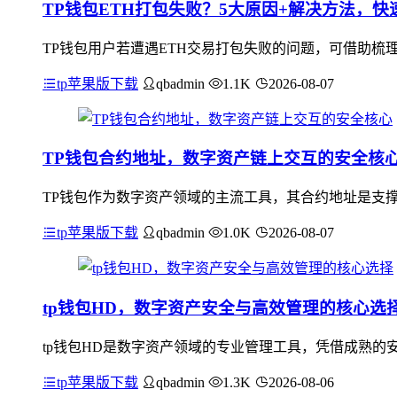
TP钱包ETH打包失败？5大原因+解决方法，
TP钱包用户若遭遇ETH交易打包失败的问题，可借助梳
tp苹果版下载
qbadmin
1.1K
2026-08-07
TP钱包合约地址，数字资产链上交互的安全核
TP钱包作为数字资产领域的主流工具，其合约地址是支
tp苹果版下载
qbadmin
1.0K
2026-08-07
tp钱包HD，数字资产安全与高效管理的核心选
tp钱包HD是数字资产领域的专业管理工具，凭借成熟的
tp苹果版下载
qbadmin
1.3K
2026-08-06