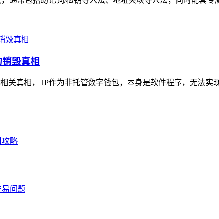
，通常包括助记词/私钥导入法、地址关联导入法，同时配套专属安
的销毁真相
示相关真相，TP作为非托管数字钱包，本身是软件程序，无法实现“