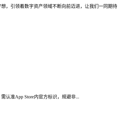
与梦想，引领着数字资产领域不断向前迈进，让我们一同期待
App Store内官方标识，规避非...