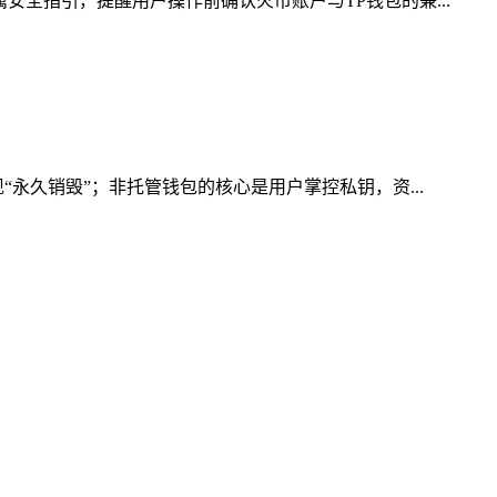
全指引，提醒用户操作前确认火币账户与TP钱包的兼...
永久销毁”；非托管钱包的核心是用户掌控私钥，资...