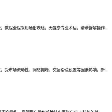
教程全程采用通俗表述，无复杂专业术语，清晰拆解操作...
受市场流动性、网络拥堵、交易滑点设置等因素影响，新...