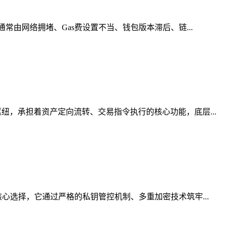
由网络拥堵、Gas费设置不当、钱包版本滞后、链...
，承担着资产定向流转、交易指令执行的核心功能，底层...
心选择，它通过严格的私钥管控机制、多重加密技术筑牢...