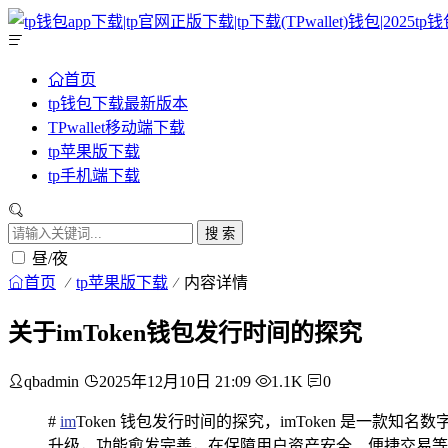
首页
tp钱包下载最新版本
TPwallet移动端下载
tp苹果版下载
tp手机端下载
搜 索
昼/夜
首页
tp苹果版下载
内容详情
关于imToken钱包发行时间的探究
qbadmin
2025年12月10日 21:09
1.1K
0
#
im
Token 钱包发行时间的探究，imToken 是
升级，功能愈发完善，在保障用户资产安全、便捷交易等