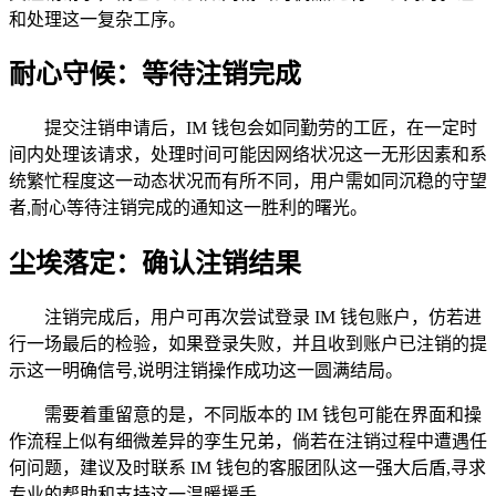
和处理这一复杂工序。
耐心守候：等待注销完成
提交注销申请后，IM 钱包会如同勤劳的工匠，在一定时
间内处理该请求，处理时间可能因网络状况这一无形因素和系
统繁忙程度这一动态状况而有所不同，用户需如同沉稳的守望
者,耐心等待注销完成的通知这一胜利的曙光。
尘埃落定：确认注销结果
注销完成后，用户可再次尝试登录 IM 钱包账户，仿若进
行一场最后的检验，如果登录失败，并且收到账户已注销的提
示这一明确信号,说明注销操作成功这一圆满结局。
需要着重留意的是，不同版本的 IM 钱包可能在界面和操
作流程上似有细微差异的孪生兄弟，倘若在注销过程中遭遇任
何问题，建议及时联系 IM 钱包的客服团队这一强大后盾,寻求
专业的帮助和支持这一温暖援手。