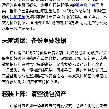
远扬的数字货币钱包，为用户搭建起便捷的
数字资产管理
桥
梁，当用户因各类缘由萌生出注销 IM 钱包的想法时，明晰正
确的
注销步骤
便如同掌握开启安全之门的钥匙，至关重要，本
文将抽丝剥茧，详细阐述 IM 钱包的注销方法,助力用户行云流
水般完成注销操作。
未雨绸缪：备份重要数据
在注销 IM 钱包的征程开启之前，用户务必如同守护珍宝
般备份好钱包内的所有重要数据，诸如助记词、私钥等，这些
数据恰似开启财富宝库的密钥，是恢复钱包资产的核心命脉，
一旦丢失，资产便如断线风筝，再难寻觅，用户可将助记词工
工整整地抄写在坚如磐石的安全之地，亦或采用加密的精湛技
艺保存私钥,为资产筑牢防护之墙。
轻装上阵：清空钱包资产
注销钱包犹如一场与过去的告别仪式，意味着将彻底失去