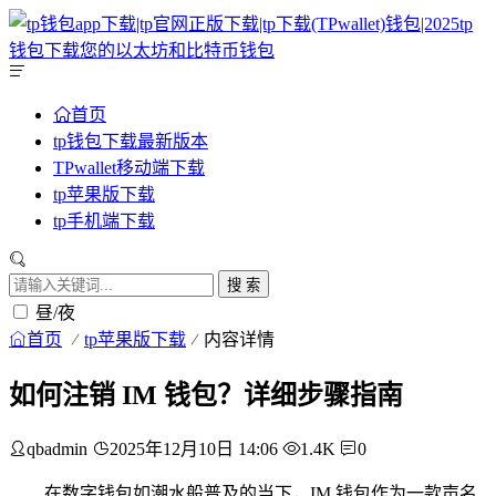
首页
tp钱包下载最新版本
TPwallet移动端下载
tp苹果版下载
tp手机端下载
搜 索
昼/夜
首页
tp苹果版下载
内容详情
如何注销 IM 钱包？详细步骤指南
qbadmin
2025年12月10日 14:06
1.4K
0
在数字钱包如潮水般普及的当下，IM 钱包作为一款声名