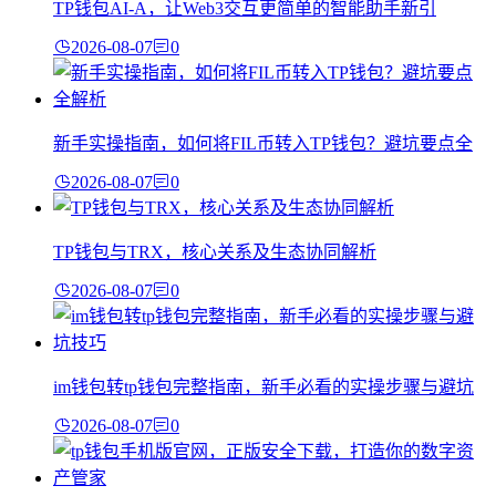
TP钱包AI-A，让Web3交互更简单的智能助手新引
2026-08-07
0
新手实操指南，如何将FIL币转入TP钱包？避坑要点全
2026-08-07
0
TP钱包与TRX，核心关系及生态协同解析
2026-08-07
0
im钱包转tp钱包完整指南，新手必看的实操步骤与避坑
2026-08-07
0