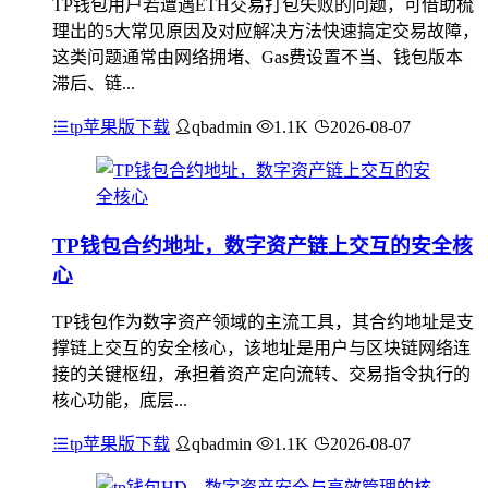
TP钱包用户若遭遇ETH交易打包失败的问题，可借助梳
理出的5大常见原因及对应解决方法快速搞定交易故障，
这类问题通常由网络拥堵、Gas费设置不当、钱包版本
滞后、链...
tp苹果版下载
qbadmin
1.1K
2026-08-07
TP钱包合约地址，数字资产链上交互的安全核
心
TP钱包作为数字资产领域的主流工具，其合约地址是支
撑链上交互的安全核心，该地址是用户与区块链网络连
接的关键枢纽，承担着资产定向流转、交易指令执行的
核心功能，底层...
tp苹果版下载
qbadmin
1.1K
2026-08-07