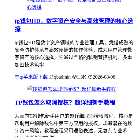
tp钱包HD，数字资产安全与高效管理的核心选
择
tp钱包HD是数字资产领域的专业管理工具，凭借成熟的
安全防护体系与高效便捷的操作体验，成为用户管理数
字资产的核心选择，它通过严格的私钥管控机制、多重
加密技术筑牢...
tp苹果版下载
qbadmin
1.3K
2026-08-06
TP钱包怎么取消授权？超详细新手教程
为面向TP钱包新手用户的超详细取消授权教程，核心是
帮助用户解除钱包中第三方应用的授权，规避潜在的数
字资产风险，教程全程采用通俗表述，无复杂专业术