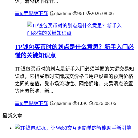
语，清晰拆解操作...
tp苹果版下载
qbadmin
961
2026-08-06
TP钱包买币时的划点是什么意思？新手入门必
懂的关键知识点
TP钱包买币时的划点是新手入门必须掌握的关键交易知
识点，它指买币时实际成交价格与用户设置的预期价格
之间的差值，受市场流动性、网络拥堵、交易滑点设置
等因素影响，新...
tp苹果版下载
qbadmin
1.0K
2026-08-06
最新文章