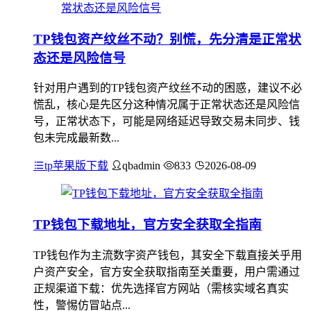
TP钱包资产纹丝不动？别慌，先分清是正常状
态还是风险信号
针对用户遇到的TP钱包资产纹丝不动的困惑，建议不必
慌乱，核心是先区分这种情况属于正常状态还是风险信
号，正常状态下，可能是网络延迟导致交易未同步、钱
包未完成最新数...
tp苹果版下载
qbadmin
833
2026-08-09
TP钱包下载地址，官方安全获取全指南
TP钱包作为主流数字资产钱包，其安全下载直接关乎用
户资产安全，官方安全获取指南至关重要，用户需通过
正规渠道下载：优先选择官方网站（需核实域名真实
性，警惕仿冒站点...