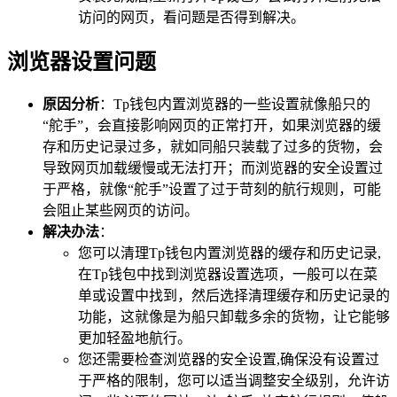
访问的网页，看问题是否得到解决。
浏览器设置问题
原因分析
：Tp钱包内置浏览器的一些设置就像船只的
“舵手”，会直接影响网页的正常打开，如果浏览器的缓
存和历史记录过多，就如同船只装载了过多的货物，会
导致网页加载缓慢或无法打开；而浏览器的安全设置过
于严格，就像“舵手”设置了过于苛刻的航行规则，可能
会阻止某些网页的访问。
解决办法
：
您可以清理Tp钱包内置浏览器的缓存和历史记录,
在Tp钱包中找到浏览器设置选项，一般可以在菜
单或设置中找到，然后选择清理缓存和历史记录的
功能，这就像是为船只卸载多余的货物，让它能够
更加轻盈地航行。
您还需要检查浏览器的安全设置,确保没有设置过
于严格的限制，您可以适当调整安全级别，允许访