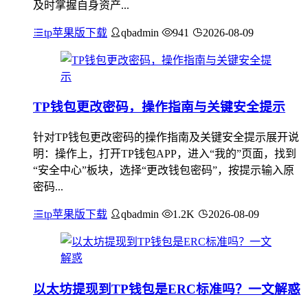
及时掌握自身资产...
tp苹果版下载
qbadmin
941
2026-08-09
TP钱包更改密码，操作指南与关键安全提示
针对TP钱包更改密码的操作指南及关键安全提示展开说
明：操作上，打开TP钱包APP，进入“我的”页面，找到
“安全中心”板块，选择“更改钱包密码”，按提示输入原
密码...
tp苹果版下载
qbadmin
1.2K
2026-08-09
以太坊提现到TP钱包是ERC标准吗？一文解惑