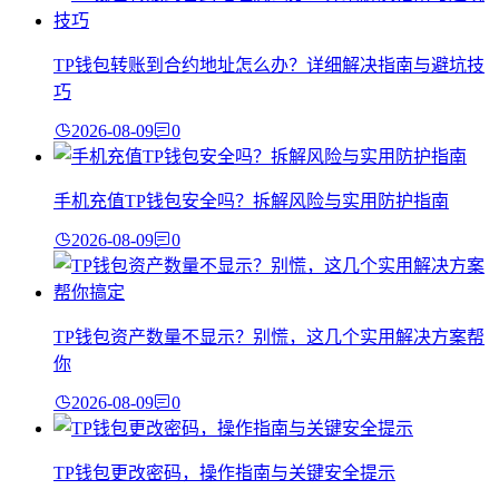
TP钱包转账到合约地址怎么办？详细解决指南与避坑技
巧
2026-08-09
0
手机充值TP钱包安全吗？拆解风险与实用防护指南
2026-08-09
0
TP钱包资产数量不显示？别慌，这几个实用解决方案帮
你
2026-08-09
0
TP钱包更改密码，操作指南与关键安全提示