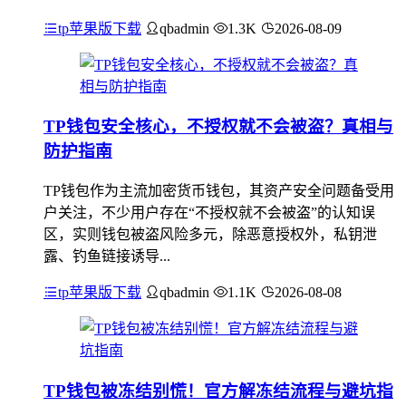
tp苹果版下载
qbadmin
1.3K
2026-08-09
TP钱包安全核心，不授权就不会被盗？真相与
防护指南
TP钱包作为主流加密货币钱包，其资产安全问题备受用
户关注，不少用户存在“不授权就不会被盗”的认知误
区，实则钱包被盗风险多元，除恶意授权外，私钥泄
露、钓鱼链接诱导...
tp苹果版下载
qbadmin
1.1K
2026-08-08
TP钱包被冻结别慌！官方解冻结流程与避坑指