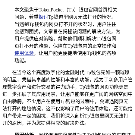
本文聚焦于TokenPocket（Tp）钱包官网首页相关
问题，着重
探讨
Tp钱包里网页无法打开的情况，
当遇到Tp钱包内网页打不开的状况时，用户往往
会感到困扰，文章旨在揭秘该问题的解决方法，为
用户提供应对策略，帮助他们顺利解决Tp钱包网
页打不开的难题，保障在Tp钱包内的正常操作和
使用体验
，让用户能更便捷地使用Tp钱包的各项
功能。
在当今这个高度数字化的金融时代,Tp钱包宛如一颗璀璨
的明星，凭借其卓越的性能和丰富的功能，成为了众多用户管
理数字资产和进行交易的得力助手，Tp钱包的网页功能更是
进一步拓展了其应用场景，让用户能够在更广阔的网络空间中
自由驰骋，不少用户在使用Tp钱包的过程中，会遭遇网页无
法打开的尴尬情况，这不仅影响了用户的使用体验，还可能给
用户带来一定的困扰，我们将深入剖析Tp钱包里网页无法打
开的原因，并为您提供相应的解决办法。