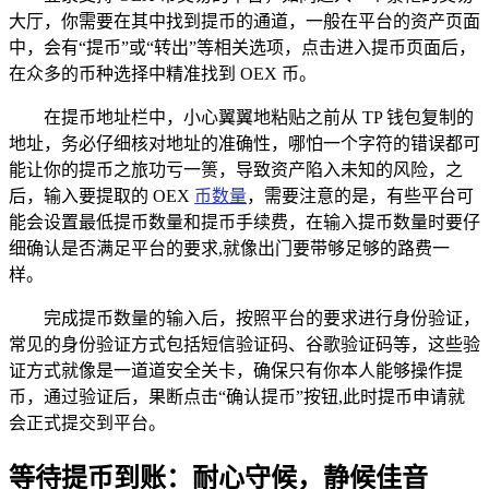
大厅，你需要在其中找到提币的通道，一般在平台的资产页面
中，会有“提币”或“转出”等相关选项，点击进入提币页面后，
在众多的币种选择中精准找到 OEX 币。
在提币地址栏中，小心翼翼地粘贴之前从 TP 钱包复制的
地址，务必仔细核对地址的准确性，哪怕一个字符的错误都可
能让你的提币之旅功亏一篑，导致资产陷入未知的风险，之
后，输入要提取的 OEX
币数量
，需要注意的是，有些平台可
能会设置最低提币数量和提币手续费，在输入提币数量时要仔
细确认是否满足平台的要求,就像出门要带够足够的路费一
样。
完成提币数量的输入后，按照平台的要求进行身份验证，
常见的身份验证方式包括短信验证码、谷歌验证码等，这些验
证方式就像是一道道安全关卡，确保只有你本人能够操作提
币，通过验证后，果断点击“确认提币”按钮,此时提币申请就
会正式提交到平台。
等待提币到账：耐心守候，静候佳音