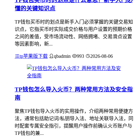
TP钱包买币时的划点是什么意思？新手入门必
懂的关键知识点
TP钱包买币时的划点是新手入门必须掌握的关键交易知
识点，它指买币时实际成交价格与用户设置的预期价格
之间的差值，受市场流动性、网络拥堵、交易滑点设置
等因素影响，新...
tp苹果版下载
qbadmin
993
2026-08-06
TP钱包怎么导入火币？两种常用方法及安全指
南
聚焦TP钱包导入火币的实用操作，介绍两种常用便捷方
法，通常包括助记词/私钥导入法、地址关联导入法，同
时配套专属安全指引，提醒用户操作前确认火币账户与
TP钱包的兼...