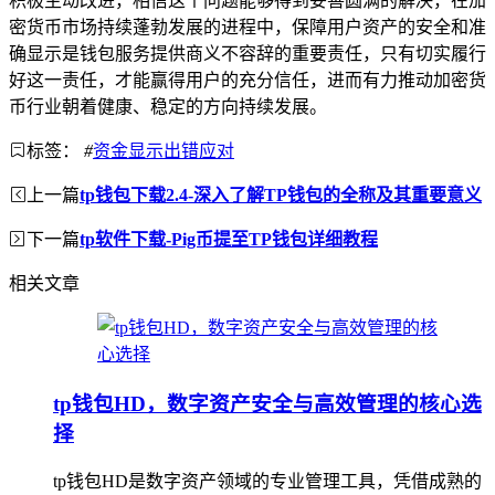
积极主动改进，相信这个问题能够得到妥善圆满的解决，在加
密货币市场持续蓬勃发展的进程中，保障用户资产的安全和准
确显示是钱包服务提供商义不容辞的重要责任，只有切实履行
好这一责任，才能赢得用户的充分信任，进而有力推动加密货
币行业朝着健康、稳定的方向持续发展。
标签：
#
资金显示出错应对
上一篇
tp钱包下载2.4-深入了解TP钱包的全称及其重要意义
下一篇
tp软件下载-Pig币提至TP钱包详细教程
相关文章
tp钱包HD，数字资产安全与高效管理的核心选
择
tp钱包HD是数字资产领域的专业管理工具，凭借成熟的