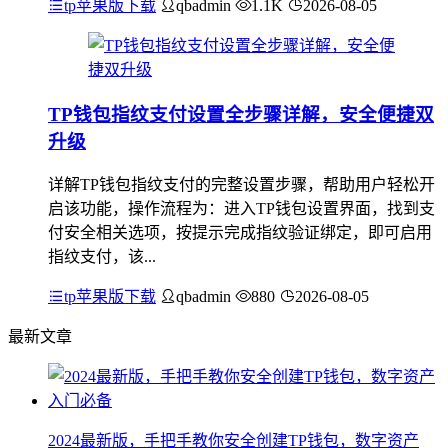
tp苹果版下载
qbadmin
1.1K
2026-08-05
TP钱包指纹支付设置全步骤详解，安全便捷双
升级
详解TP钱包指纹支付的完整设置步骤，帮助用户轻松开
启该功能，操作流程为：进入TP钱包设置界面，找到支
付安全相关选项，按提示完成指纹验证绑定，即可启用
指纹支付，该...
tp苹果版下载
qbadmin
880
2026-08-05
最新文章
2024最新版，手把手教你安全创建TP钱包，数字资产