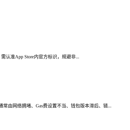
App Store内官方标识，规避非...
由网络拥堵、Gas费设置不当、钱包版本滞后、链...