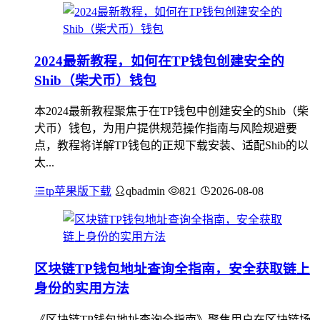
2024最新教程，如何在TP钱包创建安全的
Shib（柴犬币）钱包
本2024最新教程聚焦于在TP钱包中创建安全的Shib（柴
犬币）钱包，为用户提供规范操作指南与风险规避要
点，教程将详解TP钱包的正规下载安装、适配Shib的以
太...
tp苹果版下载
qbadmin
821
2026-08-08
区块链TP钱包地址查询全指南，安全获取链上
身份的实用方法
《区块链TP钱包地址查询全指南》聚焦用户在区块链场