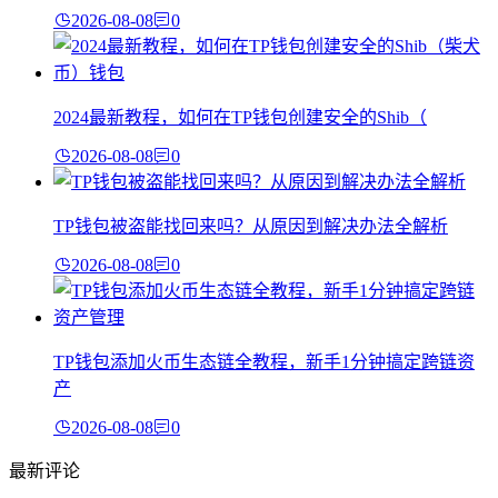
2026-08-08
0
2024最新教程，如何在TP钱包创建安全的Shib（
2026-08-08
0
TP钱包被盗能找回来吗？从原因到解决办法全解析
2026-08-08
0
TP钱包添加火币生态链全教程，新手1分钟搞定跨链资
产
2026-08-08
0
最新评论