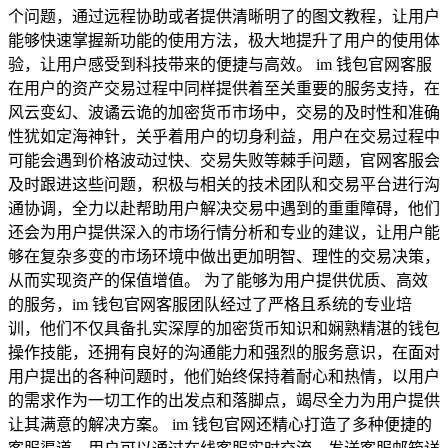
个问题，通过远程协助或者提供清晰明了的图文教程，让用户
能够快速掌握新功能的使用方法，极大地提升了用户的使用体
验，让用户感受到科技带来的便捷与高效。 im 钱包官网客服
在用户的资产交易过程中同样提供着至关重要的服务支持，在
风云变幻、波谲云诡的加密货币市场中，交易的及时性和准确
性犹如定海神针，关乎着用户的切身利益，用户在交易过程中
可能会遇到价格波动过快、交易失败等棘手问题，官网客服会
及时跟进这些问题，积极与相关的技术团队和交易平台进行沟
通协调，全力以赴帮助用户解决交易中遇到的重重障碍，他们
还会为用户提供深入的市场行情分析和专业的建议，让用户能
够在复杂多变的市场环境中做出更加明智、理性的交易决策，
从而实现资产的保值增值。 为了能够为用户提供优质、高效
的服务，im 钱包官网客服团队经过了严格且系统的专业培
训，他们不仅具备扎实深厚的加密货币知识和娴熟精湛的钱包
操作技能，还拥有良好的沟通能力和强烈的服务意识，在面对
用户提出的各种问题时，他们始终保持着耐心和热情，以用户
的需求作为一切工作的出发点和落脚点，竭尽全力为用户提供
让其满意的解决方案。 im 钱包官网还精心打造了多种便捷的