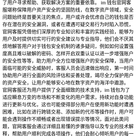
了用户寻求帮助、获取解决方案的重要依靠。 im 钱包官网客
服堪称保障用户资产安全的坚固防线，在数字资产领域，安全
问题始终是首要关注的焦点，用户或许会忧虑自己的钱包是否
存在潜在的安全漏洞，或者在遭遇可疑交易行为时陷入恐慌，
官网客服凭借他们深厚的专业知识和丰富的实践经验，能够为
用户及时提供切实可行的安全建议与专业指导，他们会不厌其
烦地解答用户对于钱包安全机制的诸多疑问，例如如何设置强
度高且难以破解的密码、怎样开启双重认证以进一步增强账户
的安全性等等，助力用户全方位增强账户的安全保障，当用户
面临可能的安全威胁时，客服人员会迅速做出响应，第一时间
协助用户进行全面的风险评估和妥善处理，竭尽全力保护用户
的资产安全，让用户能够安心地在数字资产的海洋中遨游。
官网客服还为用户提供了全面细致的技术支持，im 钱包为了
适应瞬息万变的市场和不断变化的用户需求，持续对自身功能
进行更新与优化，这也可能使得部分用户在使用新功能时遭遇
困难，比如在进行跨链交易、添加新的代币等操作时，用户可
能会遇到操作不顺畅或者出现错误提示等情况，面对此类问
题，官网客服会通过详细且易懂的步骤指导以及专业的技术解
释，帮助用户顺利完成各项操作，他们会耐心倾听用户的每一