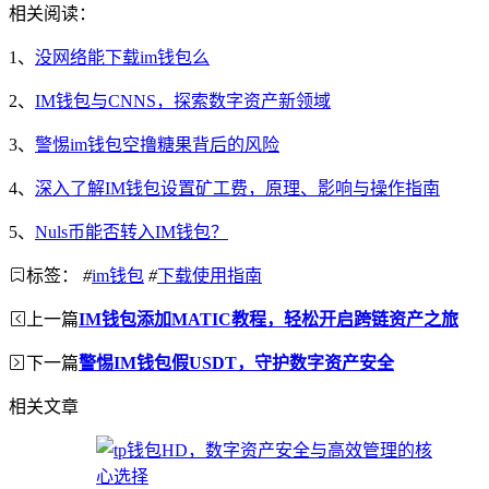
相关阅读：
1、
没网络能下载im钱包么
2、
IM钱包与CNNS，探索数字资产新领域
3、
警惕im钱包空撸糖果背后的风险
4、
深入了解IM钱包设置矿工费，原理、影响与操作指南
5、
Nuls币能否转入IM钱包？
标签：
#
im钱包
#
下载使用指南
上一篇
IM钱包添加MATIC教程，轻松开启跨链资产之旅
下一篇
警惕IM钱包假USDT，守护数字资产安全
相关文章