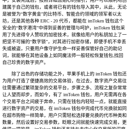
中，安装完成后，按照详细且贴心的指引，用户可以顺利地创
建属于自己的钱包，或者将已有的钱包导入其中，从此，无论
是被誉为“数字黄金”的比特币、智能合约领域的领军者以太
坊，还是其他各种 ERC - 20 代币，都能在 imToken 钱包这个
安全的“数字港湾”中得到妥善的管理与呵护，imToken 钱包采
用了先进得令人赞叹的加密技术，就像给用户的私钥加上了一
把坚不可摧的“数字锁”，对其进行加密存储，即便手机不幸丢
失或被盗，只要用户像守护生命一样妥善保管好自己的助记
词，就能够在其他设备上如同魔法师一般轻松恢复钱包,找回
自己珍贵的数字资产。
除了出色的存储功能之外，苹果手机上的 imToken 钱包还
为用户打造了便捷高效的交易体验，在过去，数字资产交易往
往需要通过繁琐复杂的交易平台，步骤之多、流程之复杂常常
让人望而却步，而如今，有了 imToken 钱包，用户无需再在各
个交易平台之间疲于奔命，只需在钱包内轻轻一点，就能直接
进行数字资产的交易，在 imToken 钱包中完成代币兑换就如同
在超市购物一样简单，用户只需轻松选择要兑换的代币种类和
数量，然后设置好交易参数，眨眼之间就能快速完成交易，更