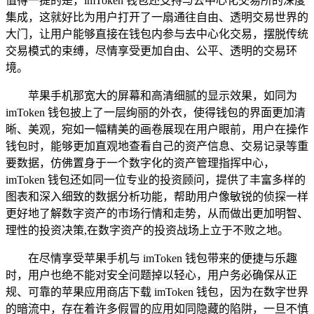
值得一提的是，imToken 钱包还支持与去中心化交易所的深度
集成，这就好比为用户打开了一扇通往自由、透明交易世界的
大门，让用户能够直接在钱包内参与去中心化交易，摆脱传统
交易模式的束缚，尽情享受更加自由、公平、透明的交易环
境。
苹果手机那宽大的屏幕和高清细腻的显示效果，如同为
imToken 钱包披上了一层绚丽的外衣，使得钱包的界面更加清
晰、美观，宛如一幅精美的画卷展现在用户眼前，用户在操作
钱包时，能够更加直观地查看自己的资产信息、交易记录等重
要数据，仿佛置身于一个数字化的资产管理指挥中心，
imToken 钱包还如同一位专业的投资顾问，提供了丰富多样的
图表和深入细致的数据分析功能，帮助用户像敏锐的侦探一样
更好地了解数字资产的市场行情和走势，从而做出更加明智、
理性的投资决策,在数字资产的投资战场上立于不败之地。
在尽情享受苹果手机与 imToken 钱包带来的便捷与乐趣
时，用户也绝不能对安全问题掉以轻心，用户务必确保从正
规、可靠的苹果应用商店下载 imToken 钱包，因为在数字世界
的暗流中，存在着许多假冒的应用如同隐藏的陷阱，一旦不慎