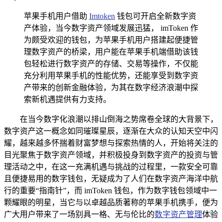
苹果手机用户借助
Imtoken
钱包可开启全新数字资
产体验，当今数字资产领域发展迅猛， imToken 作
为颇受欢迎的钱包，为苹果手机用户搭建起便捷管
理数字资产的桥梁，用户能在苹果手机端借助该钱
包轻松进行数字资产的存储、交易等操作，不仅能
充分利用苹果手机的性能优势，还能享受到数字资
产带来的创新金融体验，为其在数字经济浪潮中探
索新机遇提供有力支持。
在当今数字化浪潮以排山倒海之势席卷全球的大背景下，
数字资产这一概念如同璀璨星辰，逐渐在大众的认知天空中闪
耀，越来越多怀揣着财富梦想与探索热情的人，开始将关注的
目光聚焦于数字资产领域，并积极投身到数字资产的投资与管
理活动之中，在这一充满机遇与挑战的过程里，一款安全可靠
且便捷易用的数字钱包，无疑成为了人们在数字资产海洋中航
行的重要“指南针”，而 imToken 钱包，作为数字钱包领域中一
颗耀眼的明星，当它与以卓越品质著称的苹果手机携手，便为
广大用户带来了一场别具一格、无与伦比的
数字资产管理
体验