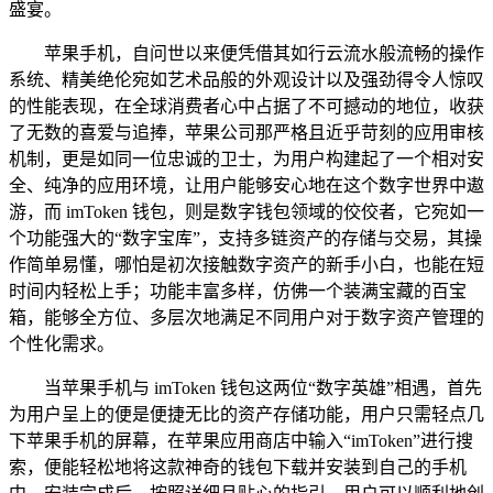
盛宴。
苹果手机，自问世以来便凭借其如行云流水般流畅的操作
系统、精美绝伦宛如艺术品般的外观设计以及强劲得令人惊叹
的性能表现，在全球消费者心中占据了不可撼动的地位，收获
了无数的喜爱与追捧，苹果公司那严格且近乎苛刻的应用审核
机制，更是如同一位忠诚的卫士，为用户构建起了一个相对安
全、纯净的应用环境，让用户能够安心地在这个数字世界中遨
游，而 imToken 钱包，则是数字钱包领域的佼佼者，它宛如一
个功能强大的“数字宝库”，支持多链资产的存储与交易，其操
作简单易懂，哪怕是初次接触数字资产的新手小白，也能在短
时间内轻松上手；功能丰富多样，仿佛一个装满宝藏的百宝
箱，能够全方位、多层次地满足不同用户对于数字资产管理的
个性化需求。
当苹果手机与 imToken 钱包这两位“数字英雄”相遇，首先
为用户呈上的便是便捷无比的资产存储功能，用户只需轻点几
下苹果手机的屏幕，在苹果应用商店中输入“imToken”进行搜
索，便能轻松地将这款神奇的钱包下载并安装到自己的手机